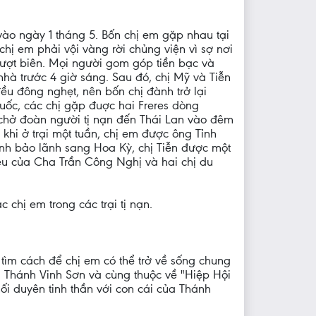
ào ngày 1 tháng 5. Bốn chị em gặp nhau tại
ị em phải vội vàng rời chủng viện vì sợ nơi
 vượt biên. Mọi người gom góp tiền bạc và
nhà trước 4 giờ sáng. Sau đó, chị Mỹ và Tiễn
ều đông nghẹt, nên bốn chị đành trở lại
ốc, các chị gặp đuợc hai Freres dòng
 chở đoàn người tị nạn đến Thái Lan vào đêm
khi ở trại một tuần, chị em được ông Tỉnh
ình bảo lãnh sang Hoa Kỳ, chị Tiễn được một
ệu của Cha Trần Công Nghị và hai chị du
chị em trong các trại tị nạn.
à tìm cách để chị em có thể trở về sống chung
 Thánh Vinh Sơn và cùng thuộc về "Hiệp Hội
i duyên tinh thần với con cái của Thánh