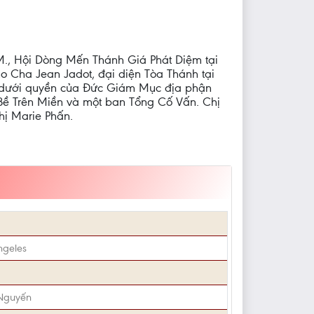
M., Hội Dòng Mến Thánh Giá Phát Diệm tại
o Cha Jean Jadot, đại diện Tòa Thánh tại
p dưới quyền của Ðức Giám Mục địa phận
t Bề Trên Miền và một ban Tổng Cố Vấn. Chị
hị Marie Phấn.
ngeles
 Nguyến