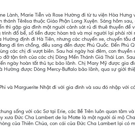
e Lành, Marie Tiễn và Rose Hường đi từ tu viện Hòa Hưng v
n thánh Têrêsa thuộc Giáo Phận Long Xuyện. Sáng hôm sau, ch
ển thì gặp gia đình một nguời cảnh sát rủ đi thuê thuyền để
rình đổ bể, số tiền được hòan trả và mọi người lại phải rời 
à Hường định đi Hà Tiên, nhưng các chuyến xe, chuyến tầu đ
đang đi tìm chồng, đều sang đến được Phú Quốc. Ðến Phú Qu
ùng các chị đi vượt biên. Sau hai ngày hai đêm, con thuyền
 đỡ tận tình của các chị Dòng Mến Thánh Giá Thái Lan. Sau 
đến ngày hoàn tất thủ tục bảo lãnh. Chị Mary Mỹ được gia đ
à Hường được Dòng Mercy-Buffalo bảo lãnh, qua sự giới thi
i và Marguerite Nhật đi với gia đình và sau đó nhập với các 
c chung sống với các Sơ tại Erie, các Bề Trên luôn quan tâm v
ày xưa Ðức Cha Lambert de la Motte là một người ái mộ Cha
phòng của Thiên Chúa, con cái của Ðức Cha Lambert lại có mố