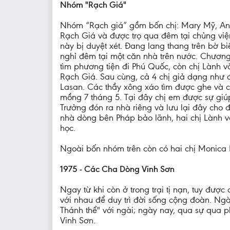
Nhóm "Rạch Giá"
Nhóm “Rạch giá” gồm bốn chị: Mary Mỹ, Ann
Rạch Giá và được trọ qua đêm tại chủng việ
này bị duyệt xét. Ðang lang thang trên bờ bi
nghỉ đêm tại một căn nhà trên nước. Chương t
tìm phương tiện đi Phú Quốc, còn chị Lành v
Rạch Giá. Sau cùng, cả 4 chị giả dạng như 
Lasan. Các thầy xông xáo tìm được ghe và c
mồng 7 tháng 5. Tại đây chị em được sự giúp
Trưởng đón ra nhà riêng và lưu lại đây cho 
nhà dòng bên Pháp bảo lãnh, hai chị Lành v
học.
Ngoài bốn nhóm trên còn có hai chị Monica Ph
1975 - Các Cha Dòng Vinh Sơn
Ngay từ khi còn ở trong trại tị nạn, tuy đượ
với nhau để duy trì đời sống cộng đoàn. Ng
Thánh thể" với ngài; ngày nay, qua sự qua 
Vinh Sơn.