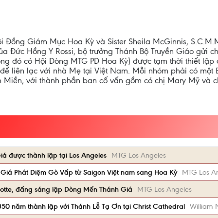
ội Ðồng Giám Mục Hoa Kỳ và Sister Sheila McGinnis, S.C.M.
a Ðức Hồng Y Rossi, bộ trưởng Thánh Bộ Truyền Giáo gửi ch
ong đó có Hội Dòng MTG PD Hoa Kỳ) được tạm thời thiết lậ
iï để liên lạc với nhà Mẹ tại Việt Nam. Mỗi nhóm phải có mộ
n Miền, với thành phần ban cố vấn gồm có chị Mary Mỹ và c
 được thành lập tại Los Angeles
MTG Los Angeles
iá Phát Diệm Gò Vấp từ Saigon Việt nam sang Hoa Kỳ
MTG Los A
Motte, đấng sáng lập Dòng Mến Thánh Giá
MTG Los Angeles
0 năm thành lập với Thánh Lễ Tạ Ơn tại Christ Cathedral
William