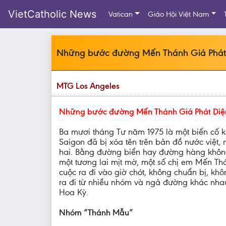
VietCatholic News
Vatican
Giáo Hội Việt Nam
Những bước đường Mến Thánh Giá Phát 
MTG Los Angeles
Những bước đường Mến Thánh Giá Phát Diệm
Ba mươi tháng Tư năm 1975 là một biến cố kh
Saigon đã bị xóa tên trên bản đồ nước việt,
hai. Bằng đường biển hay đường hàng không,
một tương lai mịt mờ, một số chị em Mến Th
cuộc ra đi vào giờ chót, không chuẩn bị, kh
ra đi từ nhiều nhóm và ngả đường khác nhau
Hoa Kỳ.
Nhóm “Thánh Mẫu”