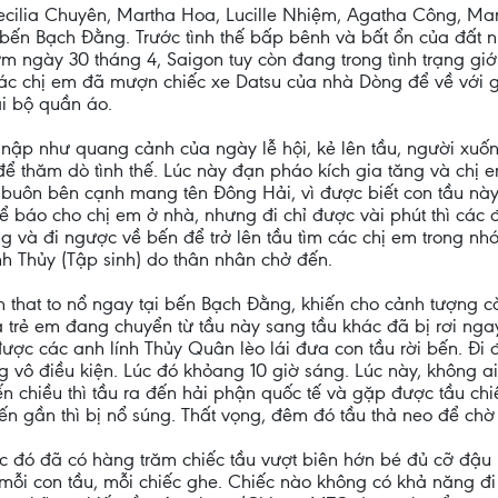
cilia Chuyên, Martha Hoa, Lucille Nhiệm, Agatha Công, Mar
 bến Bạch Ðằng. Trước tình thế bấp bênh và bất ổn của đất 
ớm ngày 30 tháng 4, Saigon tuy còn đang trong tình trạng g
Các chị em đã mượn chiếc xe Datsu của nhà Dòng để về với gi
ài bộ quần áo.
ập như quang cảnh của ngày lễ hội, kẻ lên tầu, người xuống
để thăm dò tình thế. Lúc này đạn pháo kích gia tăng và chị 
 buôn bên cạnh mang tên Ðông Hải, vì được biết con tầu này
để báo cho chị em ở nhà, nhưng đi chỉ được vài phút thì cá
g và đi ngược về bến để trở lên tầu tìm các chị em trong n
h Thủy (Tập sinh) do thân nhân chở đến.
h that to nổ ngay tại bến Bạch Ðằng, khiến cho cảnh tượng 
và trẻ em đang chuyển từ tầu này sang tầu khác đã bị rơi ng
ược các anh lính Thủy Quân lèo lái đưa con tầu rời bến. Ði đ
ô điều kiện. Lúc đó khỏang 10 giờ sáng. Lúc này, không ai 
đến chiều thì tầu ra đến hải phận quốc tế và gặp được tầu c
ến gần thì bị nổ súng. Thất vọng, đêm đó tầu thả neo để chờ
úc đó đã có hàng trăm chiếc tầu vượt biên hớn bé đủ cỡ đậu
mỗi con tầu, mỗi chiếc ghe. Chiếc nào không có khả năng đi