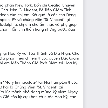
ịa phận New York, bốn chị Cecilia Chuyên
iến Cha John G. Nugent, Bề Trên Giám Tỉnh
đoàn của chị em. Kết quả là các cha Dòng
ton, PA và chủng viện "St. Vincent" tại
hiladelphia, chị em cho ẩm thực và phụ giúp
chánh lẫn tinh thần trong những bước đầu
g tại Hoa Kỳ với Tòa Thánh và Ðịa Phận. Cha
 địa phận, nên chị em thuộc quyền Ðức Giám
hị em Mến Thánh Giá Phát Diệm tại Hoa Kỳ.
ện "Mary Immaculate" tại Northampton thuộc
hai là Chủng Viện "St. Vincent" tại
giữa lúc thành phố đang mừng kỷ niệm Ngày
h Giá còn kỳ cựu hơn cả nước Hoa Kỳ, các