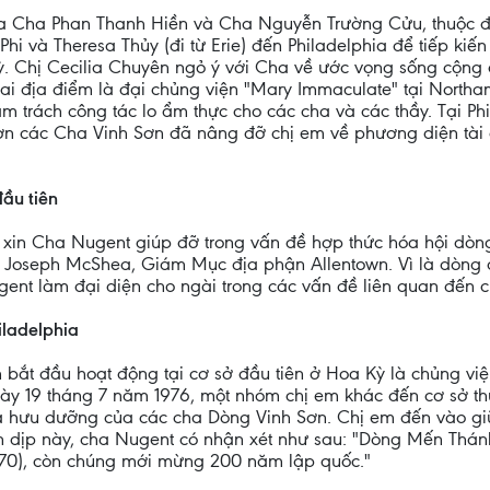
ủa Cha Phan Thanh Hiền và Cha Nguyễn Trường Cửu, thuộc đ
ca Phi và Theresa Thủy (đi từ Erie) đến Philadelphia để tiếp k
. Chị Cecilia Chuyên ngỏ ý với Cha về ước vọng sống cộng 
ai địa điểm là đại chủng viện "Mary Immaculate" tại Northamp
ảm trách công tác lo ẩm thực cho các cha và các thầy. Tại P
ơn các Cha Vinh Sơn đã nâng đỡ chị em về phương diện tài 
ầu tiên
ng xin Cha Nugent giúp đỡ trong vấn đề hợp thức hóa hội dòn
a Joseph McShea, Giám Mục địa phận Allentown. Vì là dòng
t làm đại diện cho ngài trong các vấn đề liên quan đến c
iladelphia
bắt đầu hoạt động tại cơ sở đầu tiên ở Hoa Kỳ là chủng vi
y 19 tháng 7 năm 1976, một nhóm chị em khác đến cơ sở thứ 
hà hưu dưỡng của các cha Dòng Vinh Sơn. Chị em đến vào 
dịp này, cha Nugent có nhận xét như sau: "Dòng Mến Thán
70), còn chúng mới mừng 200 năm lập quốc."