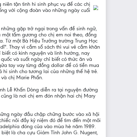
 niên tận tình hi sinh phục vụ để các chị
g sống với cộng đoàn vào những ngày cuối
những gặp trở ngại trong vấn đề sinh ngữ,
à một tấm gương cho chị em noi theo, đồng
úa. Từ một Bà Hiệu Trưởng trường Trung Học
dĩ". Thay vì cầm sổ sách thì vui vẻ cầm khăn
 biết có kinh nguyện và linh hướng, nay
quốc và suốt ngày chỉ biết có thức ăn và
ngửa tay vay từng đồng dollar để có tiền mua
 hi sinh cho tương lai của những thế hệ trẻ.
 và chị Marie Phấn.
hánh Lễ Khấn Dòng diễn ra tại nguyện đường
ũng là nơi chị em đón nhận hai chị Mary
những ngày đầu chập chững bước vào xã hội
 chiếc nôi đầy kỷ niệm đó để tìm đến một môi
hiladelphia đóng của vào mùa hè năm 1989.
biệt là cha cựu Giám Tỉnh John G. Nugent,