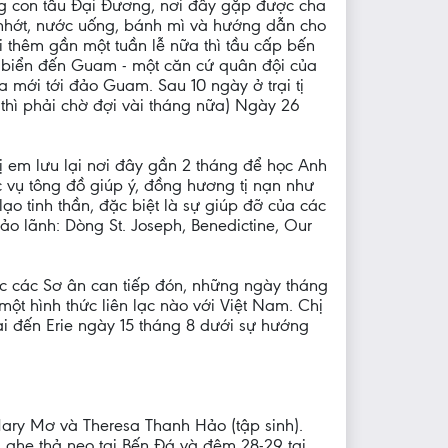
g con tầu Ðại Ðương, nơi đây gặp được cha
 nhớt, nước uống, bánh mì và hướng dẫn cho
i thêm gần một tuần lễ nữa thì tầu cấp bến
ng biển đến Guam - một căn cứ quân đội của
a mới tới đảo Guam. Sau 10 ngày ở trại tị
 thì phải chờ đợi vài tháng nữa) Ngày 26
ị em lưu lại nơi đây gần 2 tháng để học Anh
 vụ tông đồ giúp ý, đồng hương tị nạn như
ạo tinh thần, đặc biệt là sự giúp đỡ của các
o lãnh: Dòng St. Joseph, Benedictine, Our
c các Sơ ân can tiếp đón, những ngày tháng
một hình thức liên lạc nào với Việt Nam. Chị
i đến Erie ngày 15 tháng 8 dưới sự hướng
ary Mơ và Theresa Thanh Hảo (tập sinh).
 ghe thả neo tại Bến Ðá và đêm 28-29 tại