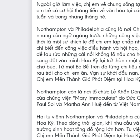
Ngoài giờ làm việc, chị em về chung sống tại
em trẻ có cơ hội thăng tiến về văn hóa tại c
tuần và trong những tháng hè.
Northampton và Philadelphia cũng là nơi C
nhưng còn ngỡ ngàng trước những công việc 
thời là một sự khích lệ để chị em tập chấp 
chỉ biết đến công việc điều hành và hội họp,
để lau rửa những cái nồi khổng lồ nấu cho h
sang đất văn minh Hoa Kỳ lại trở thành một
chợ búa. Từ một Bà Bề Trên đã từng chi tiêu 
rau trái cho chị em ăn. Vạn sự khởi đầu nan. 
Chị em Mến Thánh Giá Phát Diệm tại Hoa Kỳ l
Northampton còn là nơi tổ chức Lễ Khấn Dòn
của chủng viện "Mary Immaculate" do Ðức C
Paul Soi và Martha Ann Huệ đến từ Việt Nam
Hai tu việnn Northampton và Philadelphia 
Hoa Kỳ. Theo dòng thời gian, khi nhu cầu và
trường sinh hoạt tông đồ rộng lớn hơn. Tu 
Chị em Mến Thánh Giá Phát Diệm tại Hoa Kỳ 