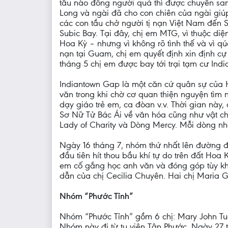
tầu nào đông người quá thì được chuyển sa
Long và ngài đã cho con chiên của ngài giú
các con tầu chở người tị nạn Việt Nam đến S
Subic Bay. Tại đây, chị em MTG, vì thuộc d
Hoa Kỳ – nhưng vì không rõ tình thế và vì qú
nạn tại Guam, chị em quyết định xin định cự
tháng 5 chị em được bay tới trại tạm cư Ind
Indiantown Gap là một căn cứ quân sự của Ho
văn trong khi chờ cơ quan thiện nguyện tìm 
dạy giáo trẻ em, ca đòan v.v. Thời gian này,
Sơ Nữ Tử Bác Ái về văn hóa cũng như vật chấ
Lady of Charity và Dòng Mercy. Mỗi dòng nh
Ngày 16 tháng 7, nhóm thứ nhất lên đường 
đầu tiên hít thou bầu khí tự do trên đất Hoa
em cố gắng học anh văn và đóng góp tùy kh
dẫn của chị Cecilia Chuyên. Hai chị Maria G
Nhóm “Phước Tỉnh”
Nhóm “Phước Tỉnh” gồm 6 chị: Mary John Tu
Nhóm này đi từ tu viện Tân Phước. Ngày 27 t