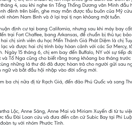
tháng 4, sau khi nghe tin Tổng Thống Dương văn Minh đầu h
 lênh đênh trên biển, ghe may mắn được tầu buôn của Mỹ cứ
ới nhóm Nam Bình và ở lại trại tị nạn khỏang một tuần.
huận định cư tại bang California, nhưng sau khi máy bay cất
n trại Fort Chaffee, bang Arkansas, để chuẩn bị thủ tục bảo 
 hai chị sinh viên du học Mến Thánh Giá Phát Diệm là chị Tu
 lạc và được hai chị trình bày hòan cảnh với các Sơ Mercy, 
. Ngày 15 tháng 6, chị em bay đến Buffalo, NY với sự tiếp 
t và Tố Nga cũng cho biết rằng trong khỏang ba tháng trước k
cùng những lá thư đó đã được hòan trả cho người gửi sau ngà
h ngữ và bắt đầu hội nhập vào đời sống mới.
m ba chị nữa đị từ Rạch Giá, đến đảo Phú Quốc và sang Th
tha Lộc, Anne Sáng, Anne Mai và Miriam Xuyến đi từ tu vi
c tầu Ðài Loan cứu và đưa đến căn cứ Subic Bay tại Phi Luật
đoàn tụ với nhóm Phước Tỉnh.