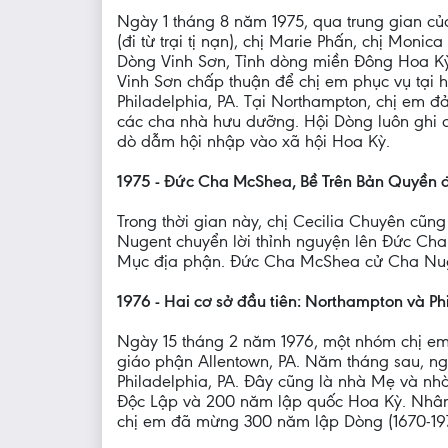
Ngày 1 tháng 8 năm 1975, qua trung gian c
(đi từ trại tị nạn), chị Marie Phấn, chị Moni
Dòng Vinh Sơn, Tỉnh dòng miền Ðông Hoa Kỳ
Vinh Sơn chấp thuận để chị em phục vụ tại h
Philadelphia, PA. Tại Northampton, chị em đ
các cha nhà hưu dưỡng. Hội Dòng luôn ghi 
dò dẫm hội nhập vào xã hội Hoa Kỳ.
1975 - Ðức Cha McShea, Bề Trên Bản Quyền đ
Trong thời gian này, chị Cecilia Chuyên cũ
Nugent chuyển lời thỉnh nguyện lên Ðức Ch
Mục địa phận. Ðức Cha McShea cử Cha Nugen
1976 - Hai cơ sở đầu tiên: Northampton và Ph
Ngày 15 tháng 2 năm 1976, một nhóm chị em 
giáo phận Allentown, PA. Năm tháng sau, ngà
Philadelphia, PA. Ðây cũng là nhà Mẹ và n
Ðộc Lập và 200 năm lập quốc Hoa Kỳ. Nhân 
chị em đã mừng 300 năm lập Dòng (1670-19