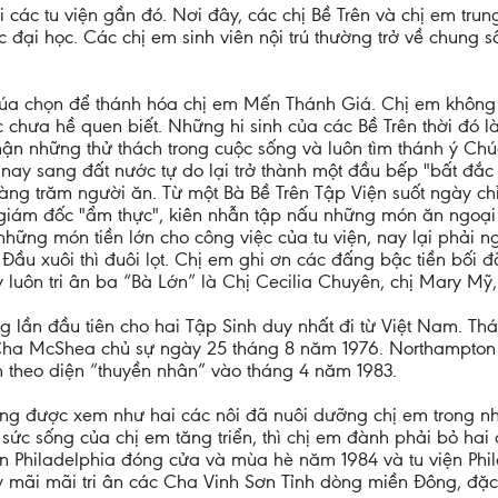
 các tu viện gần đó. Nơi đây, các chị Bề Trên và chị em trung
ác đại học. Các chị em sinh viên nội trú thường trở về chun
húa chọn để thánh hóa chị em Mến Thánh Giá. Chị em không 
chưa hề quen biết. Những hi sinh của các Bề Trên thời đó l
nhận những thử thách trong cuộc sống và luôn tìm thánh ý Ch
 nay sang đất nước tự do lại trở thành một đầu bếp "bất đắc 
àng trăm người ăn. Từ một Bà Bề Trên Tập Viện suốt ngày chỉ
 giám đốc "ẩm thực", kiên nhẫn tập nấu những món ăn ngoại 
những món tiền lớn cho công việc của tu viện, nay lại phải 
Ðầu xuôi thì đuôi lọt. Chị em ghi ơn các đấng bậc tiền bối đã
uôn tri ân ba “Bà Lớn” là Chị Cecilia Chuyên, chị Mary Mỹ,
g lần đầu tiên cho hai Tập Sinh duy nhất đi từ Việt Nam. T
ha McShea chủ sự ngày 25 tháng 8 năm 1976. Northampton c
 theo diện “thuyền nhân” vào tháng 4 năm 1983.
cũng được xem như hai các nôi đã nuôi dưỡng chị em trong 
 sức sống của chị em tăng triển, thì chị em đành phải bỏ hai
viện Philadelphia đóng cửa và mùa hè năm 1984 và tu viện P
mãi mãi tri ân các Cha Vinh Sơn Tỉnh dòng miền Ðông, đặc 