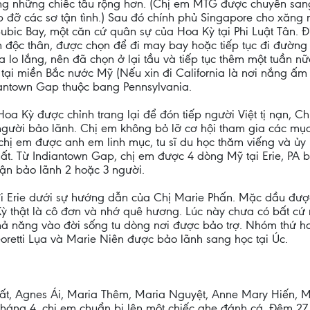
ng những chiếc tầu rộng hơn. (Chị em MTG được chuyển san
p đỡ các sơ tận tình.) Sau đó chính phủ Singapore cho xăng
ubic Bay, một căn cứ quân sự của Hoa Kỳ tại Phi Luật Tân. Ð
iện độc thân, được chọn để đi may bay hoặc tiếp tục đi đườ
a lo lắng, nên đã chọn ở lại tầu và tiếp tục thêm một tuần nữ
 tại miền Bắc nước Mỹ (Nếu xin đi California là nơi nắng ấm
iantown Gap thuộc bang Pennsylvania.
a Kỳ được chỉnh trang lại để đón tiếp người Việt tị nạn, Ch
người bảo lãnh. Chị em không bỏ lỡ cơ hội tham gia các mục
 chị em được anh em linh mục, tu sĩ du học thăm viếng và ủy l
t. Từ Indiantown Gap, chị em được 4 dòng Mỹ tại Erie, PA bả
ận bảo lãnh 2 hoặc 3 người.
đi Erie dưới sự hướng dẫn của Chị Marie Phấn. Mặc dầu đượ
 Kỳ thật là cô đơn và nhớ quê hương. Lúc này chưa có bất cứ 
ả năng vào đời sống tu dòng nơi được bảo trợ. Nhóm thứ ha
oretti Lụa và Marie Niên được bảo lãnh sang học tại Úc.
ất, Agnes Ái, Maria Thêm, Maria Nguyệt, Anne Mary Hiến, M
háng 4, chị em chuẩn bị lên một chiếc ghe đánh cá. Ðêm 27,