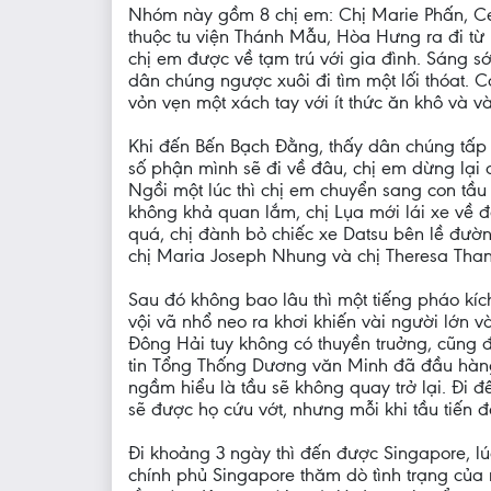
Nhóm này gồm 8 chị em: Chị Marie Phấn, Ce
thuộc tu viện Thánh Mẫu, Hòa Hưng ra đi từ
chị em được về tạm trú với gia đình. Sáng s
dân chúng ngược xuôi đi tìm một lối thóat. 
vỏn vẹn một xách tay với ít thức ăn khô và v
Khi đến Bến Bạch Ðằng, thấy dân chúng tấp n
số phận mình sẽ đi về đâu, chị em dừng lại 
Ngồi một lúc thì chị em chuyển sang con tầu
không khả quan lắm, chị Lụa mới lái xe về 
quá, chị đành bỏ chiếc xe Datsu bên lề đườn
chị Maria Joseph Nhung và chị Theresa Than
Sau đó không bao lâu thì một tiếng pháo kíc
vội vã nhổ neo ra khơi khiến vài người lớn 
Ðông Hải tuy không có thuyền truởng, cũng đ
tin Tổng Thống Dương văn Minh đã đầu hàng v
ngầm hiểu là tầu sẽ không quay trở lại. Ði 
sẽ được họ cứu vớt, nhưng mỗi khi tầu tiến đ
Ði khoảng 3 ngày thì đến được Singapore, l
chính phủ Singapore thăm dò tình trạng của 