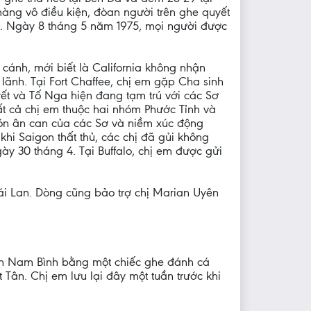
àng vô điều kiện, đòan người trên ghe quyết
u. Ngày 8 tháng 5 năm 1975, mọi người được
 cánh, mới biết là California không nhận
lãnh. Tại Fort Chaffee, chị em gặp Cha sinh
yết và Tố Nga hiện đang tạm trú với các Sơ
tất cả chị em thuộc hai nhóm Phước Tỉnh và
đón ân can của các Sơ và niềm xúc động
hi Saigon thất thủ, các chị đã gủi không
y 30 tháng 4. Tại Buffalo, chị em được gửi
ái Lan. Dòng cũng bảo trợ chị Marian Uyên
ện Nam Bình bằng một chiếc ghe đánh cá
 Tân. Chị em lưu lại đây một tuần trước khi