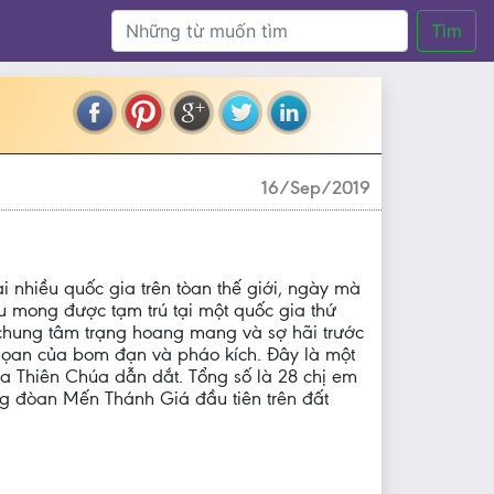
Tìm
16/Sep/2019
i nhiều quốc gia trên tòan thế giới, ngày mà
u mong được tạm trú tại một quốc gia thứ
chung tâm trạng hoang mang và sợ hãi trước
 lọan của bom đạn và pháo kích. Ðây là một
ủa Thiên Chúa dẫn dắt. Tổng số là 28 chị em
g đòan Mến Thánh Giá đầu tiên trên đất