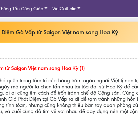
Thông Tấn Công Giáo
VietCatholic
Diệm Gò Vấp từ Saigon Việt nam sang Hoa Kỳ
 từ Saigon Việt nam sang Hoa Kỳ (1)
ó quên trong tâm trí của hàng trăm ngàn nguời Việt tị nạn tạ
 ngày mà người ta chen lấn nhau tại tòa đại sứ Hoa Kỳ để cầ
 ai ai cũng tìm cách để trốn tránh chế độ Cộng sản. Cùng 
ánh Giá Phát Diệm tại Gò Vấp ra đi để tạm tránh những hỗn
ông tính tóan, nhưng cũng không thiếu bàn tay quan phòng c
, và cuối cùng đã tìm về vơi nhau để gay dụng nên một cộn