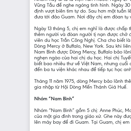
Vũng Tầu để nghe ngóng tình hình. Ngày 30 
định vượt biên tìm tự do. Sau hơn một tuần
đưa tới đảo Guam. Nơi đây chị em đòan tụ v
Ngày 13 tháng 5, chị em nghĩ là được chấp t
thêm người và đòan người tị nạn được chở đế
viên du học Trần Công Nghị. Cha cho biết là
Dòng Mercy ở Buffalo, New York. Sau khi liên
Nam Bình được Dòng Mercy, Buffalo bảo lãnh
nghẹn ngào của hai chị du học. Hai chị Tuyế
biết bao nhiêu thư về Việt Nam, nhưng cuối 
đến ba tu viện khác nhau để tiếp tục học an
Tháng 11 năm 1975, dòng Mercy bảo lãnh thê
gia nhập từ Hội Dòng Mến Thánh Giá Huế.
Nhóm “Nam Bình”
Nhóm “Nam Bình” gồm 5 chị: Anne Phúc, Mar
của một gia đình trong giáo xứ. Ghe này đượ
lên máy bay để đi Guam. Tại Guam, chị em 