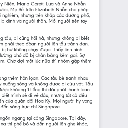
y Niên, Maria Goretti Lụa và Anne Nhẫn
nước, Mẹ Bề Trên Elizabeth Nhẫn cho phép
iới nghiêm, nhưng trên khắp các đường phố,
a đình và người thân. Mỗi người trên tay
 tầu, ai cũng hối hả, nhưng không ai biết
em phải theo đòan người lên tầu tránh đạn.
 bị hư không chạy được. Thấy tình hình
c đường phố đã bị chắn bằng kẽm gai. Sợ
hóm. Chờ đợi một lúc nữa thì nhóm gặp thêm
càng thêm hỗn lọan. Các tầu bè tranh nhau
ay xuống sông và không được ai cứu vớt. Tầu
ược khỏang 1 tiếng thì đài phát thanh loan
biết mình sẽ đi về đâu, nhưng tất cả đều
hiến của quân đội Hoa Kỳ. Mọi người hy vọng
 đến sáng trực chỉ Singapore.
 ngổn ngang tại cảng Singapore. Tại đây,
 xa thì phế bỏ và dồn người lên ghe khác,