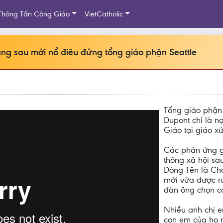
Thông Tấn Công Giáo
VietCatholic
áng sau mới nổ điêu đứng tổng giáo phận Seattle
Tổng giáo phận 
Dupont chỉ là n
Giáo tại giáo xứ
Các phản ứng g
thông xã hội sau
Dòng Tên là Ch
mới vừa được r
đàn ông chọn cá
Nhiều anh chị e
con em của họ m