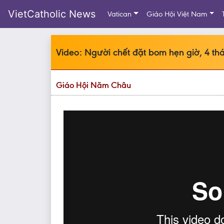
VietCatholic News
Vatican
Giáo Hội Việt Nam
Video: Người chết đặt bom hẹn giờ, 4 th
Giáo Hội Năm Châu