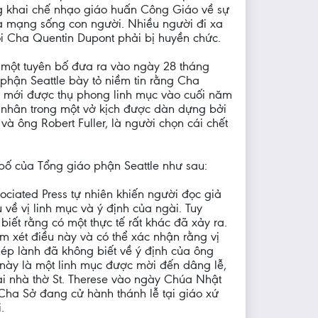
g khai chế nhạo giáo huấn Công Giáo về sự
a mạng sống con người. Nhiều người đi xa
i Cha Quentin Dupont phải bị huyền chức.
g một tuyên bố đưa ra vào ngày 28 tháng
phận Seattle bày tỏ niềm tin rằng Cha
, mới được thụ phong linh mục vào cuối năm
n nhân trong một vở kịch được dàn dựng bởi
và ông Robert Fuller, là người chọn cái chết
bố của Tổng giáo phận Seattle như sau:
ociated Press tự nhiên khiến người đọc giả
 về vị linh mục và ý định của ngài. Tuy
 biết rằng có một thực tế rất khác đã xảy ra.
m xét điều này và có thể xác nhận rằng vị
ép lành đã không biết về ý định của ông
c này là một linh mục được mời đến dâng lễ,
tại nhà thờ St. Therese vào ngày Chúa Nhật
 Cha Sở đang cử hành thánh lễ tại giáo xứ
.