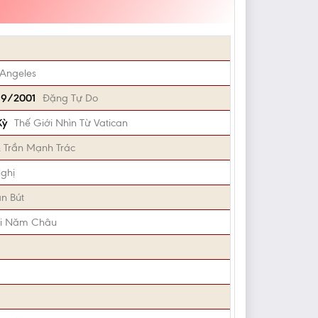
Angeles
1/9/2001
Đặng Tự Do
Kỳ
Thế Giới Nhìn Từ Vatican
 Trần Mạnh Trác
ghị
n Bút
ội Năm Châu