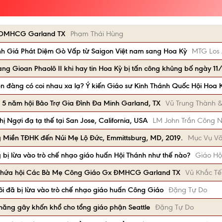
Gx DMHCG Garland TX
Phạm Thái Hùng
 Giá Phát Diệm Gò Vấp từ Saigon Việt nam sang Hoa Kỳ
MTG Los 
g Gioan Phaolô II khi hay tin Hoa Kỳ bị tấn công khủng bố ngày 1
hiên đàng có coi nhau xa lạ? Ý kiến Giáo sư Kinh Thánh Quốc Hội Hoa 
 5 năm hội Bảo Trợ Gia Đình Đa Minh Garland, TX
Vũ Trung Thành &
 Ngợi đạ tạ thế tại San Jose, California, USA
LM John Trần Công N
 Miền TĐHK đến Núi Mẹ Lộ Đức, Emmittsburg, MD, 2019.
Mục Vụ Vă
 bị lừa vào trò chế nhạo giáo huấn Hội Thánh như thế nào?
Giáo H
ên hứa hội Các Bà Mẹ Công Giáo Gx ĐMHCG Garland TX
Vũ Khắc Tế
ôi đã bị lừa vào trò chế nhạo giáo huấn Công Giáo
Đặng Tự Do
năng gây khốn khổ cho tổng giáo phận Seattle
Đặng Tự Do