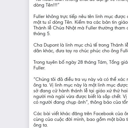
dòng Tên!!!”
Fuller không trực tiếp nêu tên linh mục đượ
một tu sĩ dòng Tên. Kiểm tra các bản tin gi
Thánh lễ Chúa Nhật mà Fuller thường tham d
tháng 5.
Cha Dupont là linh mục chủ tế trong Thánh l
dân khác, đưa tay ra chúc phúc cho ông Fulle
Trong tuyên bố ngày 28 tháng Tám, Tổng gi
Fuller.
“Chúng tôi đã điều tra vụ này và có thể xác
ông ta. Vị linh mục này là một linh mục đượ
sở đang cử hành thánh lễ tại giáo xứ thứ ha
người mà ngài vừa được biết là sắp chết. Vị
có người đang chụp ảnh”, thông báo của tổn
Các bài viết khác đăng trên Facebook của ô
cùng của cuộc đời mình, bao gồm một bữa tiệ
ông ta.