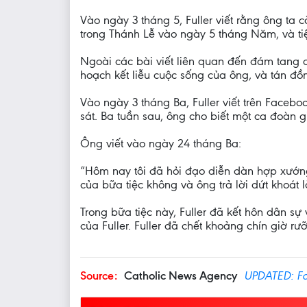
Vào ngày 3 tháng 5, Fuller viết rằng ông ta 
trong Thánh Lễ vào ngày 5 tháng Năm, và ti
Ngoài các bài viết liên quan đến đám tang củ
hoạch kết liễu cuộc sống của ông, và tán đồ
Vào ngày 3 tháng Ba, Fuller viết trên Facebo
sát. Ba tuần sau, ông cho biết một ca đoàn g
Ông viết vào ngày 24 tháng Ba:
“Hôm nay tôi đã hỏi đạo diễn dàn hợp xướng 
của bữa tiệc không và ông trả lời dứt khoát là
Trong bữa tiệc này, Fuller đã kết hôn dân s
của Fuller. Fuller đã chết khoảng chín giờ rưỡ
Source:
Catholic News Agency
UPDATED: Fac