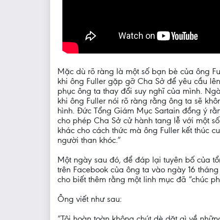
Mặc dù rõ ràng là một số bạn bè của ông Full
khi ông Fuller gặp gỡ Cha Sở để yêu cầu lê
phục ông ta thay đổi suy nghĩ của mình. Ngà
khi ông Fuller nói rõ ràng rằng ông ta sẽ k
hình. Đức Tổng Giám Mục Sartain đồng ý rằn
cho phép Cha Sở cử hành tang lễ với một số
khác cho cách thức mà ông Fuller kết thúc c
người than khóc.”
Một ngày sau đó, để đáp lại tuyên bố của tổn
trên Facebook của ông ta vào ngày 16 tháng 
cho biết thêm rằng một linh mục đã “chúc ph
Ông viết như sau:
“Tôi hoàn toàn không chút dè dặt gì về những 