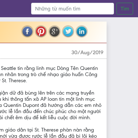
Tìm
30/Aug/2019
Seattle tin rằng linh mục Dòng Tên Quentin
ạn nhân trong trò chế nhạo giáo huấn Công
 St. Therese.
iận dữ đã bùng lên trên các mạng truyền
 khi thông tấn xã AP loan tin một linh mục
a Quentin Dupont đã hướng dẫn các em nhỏ
ước lễ lần đầu đến chúc phúc cho một người
i chết êm dịu để kết liễu cuộc đời mình.
m giáo dân tại St. Therese phàn nàn rằng
ới vừa được rước lễ lần đầu đã bị lôi kéo