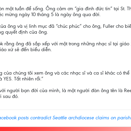
còn một tuần để sống. Ông cảm ơn “gia đình đức tin” tại St. 
ệc mừng ngày 10 tháng 5 là ngày ông qua đời.
a ông và vị linh mục đã “chúc phúc” cho ông, Fuller cho biế
ng quyết định của ông.
ok rằng ông đã sắp xếp với một trong những nhạc sĩ tại giáo 
iáo xứ sẽ đến biểu diễn.
của chúng tôi xem ông và các nhạc sĩ và ca sĩ khác có thể đ
 YES. Tất nhiên rồi.”
ự với người bạn đời của mình, là một người đàn ông tên là Re
i sau đó.
ebook posts contradict Seattle archdiocese claims on parish