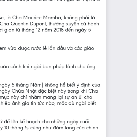
erese, là Cha Maurice Mamba, không phải là
là Cha Quentin Dupont, thường xuyên cử hành
ời gian từ tháng 12 năm 2018 đến ngày 5
ẻ em vừa được rước lễ lần đầu và các giáo
hoàn cảnh khi ngài ban phép lành cho ông
 ngày 5 tháng Năm] không hề biết ý định của
o ngày Chúa Nhật đặc biệt này trong khi Cha
h mục này chỉ nhằm mang lại sự an ủi cho
hiếp ảnh gia tin tức nào, mặc dù ngài biết
xứ để lên kế hoạch cho những ngày cuối
gày 10 tháng 5; cũng như đám tang của chính