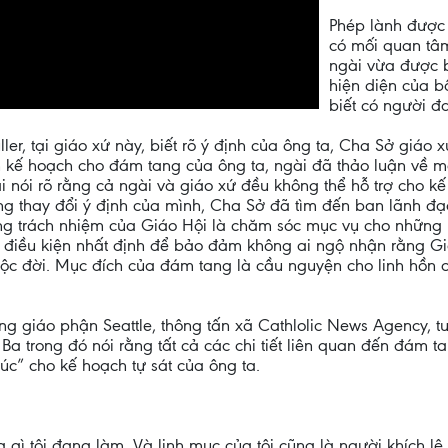
Phép lành được 
có mối quan tâ
ngài vừa được bi
hiện diện của b
biết có người đ
er, tại giáo xứ này, biết rõ ý định của ông ta, Cha Sở giáo 
n kế hoạch cho đám tang của ông ta, ngài đã thảo luận về 
i nói rõ rằng cả ngài và giáo xứ đều không thể hỗ trợ cho k
hông thay đổi ý định của mình, Cha Sở đã tìm đến ban lãnh đạ
g trách nhiệm của Giáo Hội là chăm sóc mục vụ cho những n
 điều kiện nhất định để bảo đảm không ai ngộ nhận rằng Gi
uộc đời. Mục đích của đám tang là cầu nguyện cho linh hồn 
g giáo phận Seattle, thông tấn xã Cathlolic News Agency, tun
Ba trong đó nói rằng tất cả các chi tiết liên quan đến đám
úc” cho kế hoạch tự sát của ông ta.
gì tôi đang làm. Và linh mục của tôi cũng là người khích lệ t