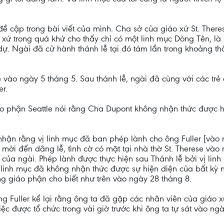
c đề cập trong bài viết của mình. Cha sở của giáo xứ St. Th
áo xứ trong quá khứ cho thấy chỉ có một linh mục Dòng Tên, 
ự. Ngài đã cử hành thánh lễ tại đó tám lần trong khoảng th
ễ vào ngày 5 tháng 5. Sau thánh lễ, ngài đã cùng với các tr
r.
áo phận Seattle nói rằng Cha Dupont không nhận thức được 
 nhận rằng vị linh mục đã ban phép lành cho ông Fuller [vào
c mời đến dâng lễ, tình cờ có mặt tại nhà thờ St. Therese và
i của ngài. Phép lành được thực hiện sau Thánh lễ bởi vị lin
 linh mục đã không nhận thức được sự hiện diện của bất kỳ n
g giáo phận cho biết như trên vào ngày 28 tháng 8.
ng Fuller kể lại rằng ông ta đã gặp các nhân viên của giáo 
c được tổ chức trong vài giờ trước khi ông ta tự sát vào n