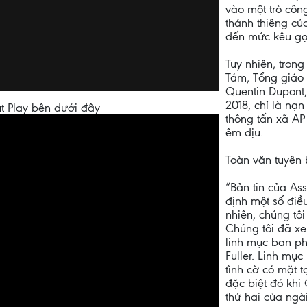
vào một trò côn
thánh thiêng củ
đến mức kêu gọ
Tuy nhiên, tron
Tám, Tổng giáo 
Quentin Dupont
2018, chỉ là nạ
t Play bên dưới đây
thông tấn xã AP 
êm dịu.
Toàn văn tuyên 
“Bản tin của Ass
định một số điều
nhiên, chúng tôi
Chúng tôi đã xe
linh mục ban ph
Fuller. Linh mụ
tình cờ có mặt 
đặc biệt đó khi
thứ hai của ngài