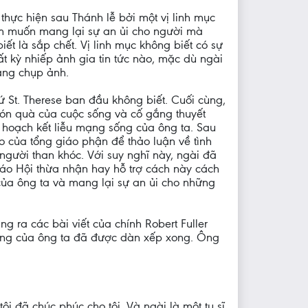
thực hiện sau Thánh lễ bởi một vị linh mục
m muốn mang lại sự an ủi cho người mà
ết là sắp chết. Vị linh mục không biết có sự
ất kỳ nhiếp ảnh gia tin tức nào, mặc dù ngài
ang chụp ảnh.
xứ St. Therese ban đầu không biết. Cuối cùng,
món quà của cuộc sống và cố gắng thuyết
ế hoạch kết liễu mạng sống của ông ta. Sau
o của tổng giáo phận để thảo luận về tình
gười than khóc. Với suy nghĩ này, ngài đã
áo Hội thừa nhận hay hỗ trợ cách này cách
của ông ta và mang lại sự an ủi cho những
g ra các bài viết của chính Robert Fuller
 tang của ông ta đã được dàn xếp xong. Ông
ôi đã chúc phúc cho tôi. Và ngài là một tu sĩ