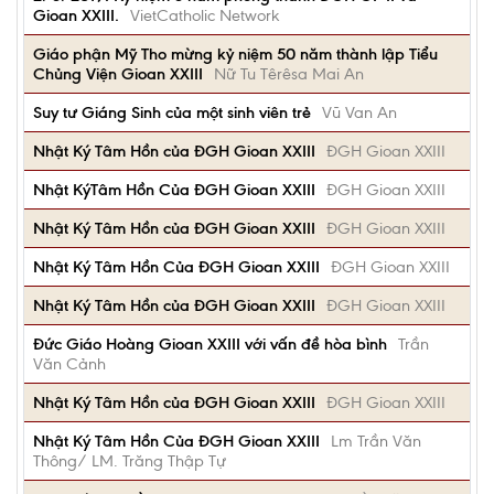
Gioan XXIII.
VietCatholic Network
Giáo phận Mỹ Tho mừng kỷ niệm 50 năm thành lập Tiểu
Chủng Viện Gioan XXIII
Nữ Tu Têrêsa Mai An
Suy tư Giáng Sinh của một sinh viên trẻ
Vũ Van An
Nhật Ký Tâm Hồn của ĐGH Gioan XXIII
ĐGH Gioan XXIII
Nhật KýTâm Hồn Của ĐGH Gioan XXIII
ĐGH Gioan XXIII
Nhật Ký Tâm Hồn của ĐGH Gioan XXIII
ĐGH Gioan XXIII
Nhật Ký Tâm Hồn Của ĐGH Gioan XXIII
ĐGH Gioan XXIII
Nhật Ký Tâm Hồn của ĐGH Gioan XXIII
ĐGH Gioan XXIII
Đức Giáo Hoàng Gioan XXIII với vấn đề hòa bình
Trần
Văn Cảnh
Nhật Ký Tâm Hồn của ĐGH Gioan XXIII
ĐGH Gioan XXIII
Nhật Ký Tâm Hồn Của ĐGH Gioan XXIII
Lm Trần Văn
Thông/ LM. Trăng Thập Tự