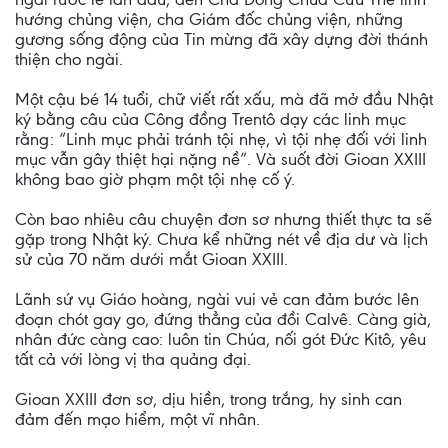
hướng chủng viện, cha Giám đốc chủng viện, những
gương sống động của Tin mừng đã xây dựng đời thánh
thiện cho ngài.
Một cậu bé 14 tuổi, chữ viết rất xấu, mà đã mở đầu Nhật
ký bằng câu của Công đồng Trentô dạy các linh mục
rằng: “Linh mục phải tránh tội nhẹ, vì tội nhẹ đối với linh
mục vẫn gây thiệt hại nặng nề”. Và suốt đời Gioan XXIII
không bao giờ phạm một tội nhẹ cố ý.
Còn bao nhiêu câu chuyện đơn sơ nhưng thiết thực ta sẽ
gặp trong Nhật ký. Chưa kể những nét về địa dư và lịch
sử của 70 năm dưới mắt Gioan XXIII.
Lãnh sứ vụ Giáo hoàng, ngài vui vẻ can đảm bước lên
đoạn chót gay go, đứng thẳng của đồi Calvê. Càng già,
nhân đức càng cao: luôn tin Chúa, nối gót Đức Kitô, yêu
tất cả với lòng vị tha quảng đại.
Gioan XXIII đơn sơ, dịu hiền, trong trắng, hy sinh can
đảm đến mạo hiểm, một vĩ nhân.