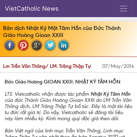
VietCatholic News
Bản dịch Nhật Ký Một Tâm Hồn của Đức Thánh
Giáo Hoàng Gioan XXIII
Lm Trần Văn Thông/ LM. Trăng Thập Tự
07/May/2014
Đức Giáo Hoàng GIOAN XXIII: NHẬT KÝ TÂM HỒN
LTS: Vietcatholic nhận được tác phẩm
Nhật Ký Tâm Hồn
của đức Thánh Giáo Hoàng Gioan XXIII do LM Trần Văn
Thông dịch, LM Trăng Thập Tự bổ túc. Đây là một tài liệu
tu đức rất giá trị. Do vậy, Vietcatholic sẽ đăng tài liệu
này làm nhiều kỳ. Kính mong quý độc giả theo dõi.
Bản Việt ngữ của linh mục Trần Văn Thông, Linh mục
Trăng Thập Tự cập nhật theo ấn bản Senatus 1970 và