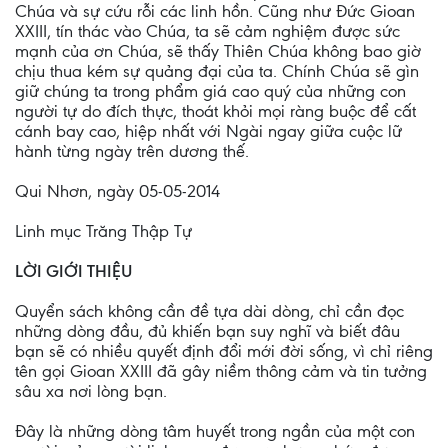
Chúa và sự cứu rỗi các linh hồn. Cũng như Đức Gioan
XXIII, tín thác vào Chúa, ta sẽ cảm nghiệm được sức
mạnh của ơn Chúa, sẽ thấy Thiên Chúa không bao giờ
chịu thua kém sự quảng đại của ta. Chính Chúa sẽ gìn
giữ chúng ta trong phẩm giá cao quý của những con
người tự do đích thực, thoát khỏi mọi ràng buộc để cất
cánh bay cao, hiệp nhất với Ngài ngay giữa cuộc lữ
hành từng ngày trên dương thế.
Qui Nhơn, ngày 05-05-2014
Linh mục Trăng Thập Tự
LỜI GIỚI THIỆU
Quyển sách không cần đề tựa dài dòng, chỉ cần đọc
những dòng đầu, đủ khiến bạn suy nghĩ và biết đâu
bạn sẽ có nhiều quyết định đổi mới đời sống, vì chỉ riêng
tên gọi Gioan XXIII đã gây niềm thông cảm và tin tưởng
sâu xa nơi lòng bạn.
Đây là những dòng tâm huyết trong ngần của một con