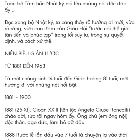
Toàn bộ Tâm hồn Nhật ký nói lên những nét độc đáo
ấy…
Đọc xong bộ Nhật ký, ta càng thấy rõ hướng đi mới, vừa
rõ ràng, vừa can đảm của Giáo Hội “trước cái thế giới
tân tiến và phức tạp” trong lối suy tư, trong sự quyết
định, và cách xử thế.
NIÊN BIỂU GIẢN LƯỢC
TỪ 1881 ĐẾN 1963
Từ một chủng sinh 14 tuổi đến Giáo hoàng 81 tuổi, một
hướng đi với những nét nổi bật.
1881 – 1900
1881 (25-XI): Gioan XXIII (tên tộc Angelo Giuse Roncalli)
chào đời, rửa tội ngay hôm ấy. Ông chú (em ông nội)
độc thân, đạo đức, làm bõ đỡ đầu.
1888 Rước lễ lần đầu vừa 7 tuổi là chuyện lạ vào thời