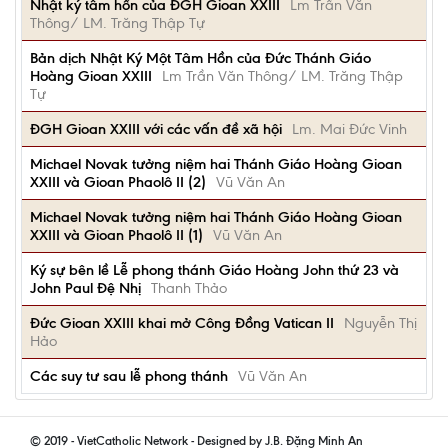
Nhật ký tâm hồn của ĐGH Gioan XXIII
Lm Trần Văn
Thông/ LM. Trăng Thập Tự
Bản dịch Nhật Ký Một Tâm Hồn của Đức Thánh Giáo
Hoàng Gioan XXIII
Lm Trần Văn Thông/ LM. Trăng Thập
Tự
ĐGH Gioan XXIII với các vấn đề xã hội
Lm. Mai Đức Vinh
Michael Novak tưởng niệm hai Thánh Giáo Hoàng Gioan
XXIII và Gioan Phaolô II (2)
Vũ Văn An
Michael Novak tưởng niệm hai Thánh Giáo Hoàng Gioan
XXIII và Gioan Phaolô II (1)
Vũ Văn An
Ký sự bên lề Lễ phong thánh Giáo Hoàng John thứ 23 và
John Paul Đệ Nhị
Thanh Thảo
Đức Gioan XXIII khai mở Công Đồng Vatican II
Nguyễn Thị
Hảo
Các suy tư sau lễ phong thánh
Vũ Văn An
© 2019 - VietCatholic Network - Designed by J.B. Đặng Minh An