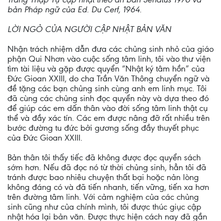
bản Pháp ngữ của Ed. Du Cerf, 1964.
LỜI NGỎ CỦA NGƯỜI CẬP NHẬT BẢN VĂN
Nhận trách nhiệm dẫn đưa các chủng sinh nhỏ của giáo
phận Qui Nhơn vào cuộc sống tâm linh, tôi vào thư viện
tìm tài liệu và gặp được quyển “Nhật ký tâm hồn” của
Đức Gioan XXIII, do cha Trần Văn Thông chuyển ngữ và
đề tặng các bạn chủng sinh cùng anh em linh mục. Tôi
đã cùng các chủng sinh đọc quyển này và dựa theo đó
để giúp các em dấn thân vào đời sống tâm linh thật cụ
thể và đầy xác tín. Các em được nâng đỡ rất nhiều trên
bước đường tu đức bởi gương sống đầy thuyết phục
của Đức Gioan XXIII.
Bản thân tôi thấy tiếc đã không được đọc quyển sách
sớm hơn. Nếu đã đọc nó từ thời chủng sinh, hẳn tôi đã
tránh được bao nhiêu chuyện thất bại hoặc nản lòng
không đáng có và đã tiến nhanh, tiến vững, tiến xa hơn
trên đường tâm linh. Với cảm nghiệm của các chủng
sinh cũng như của chính mình, tôi được thúc giục cập
nhật hóa lại bản văn. Được thực hiện cách nay đã gần