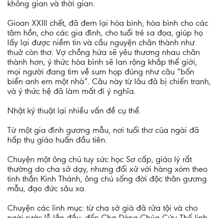
không gian và thời gian.
Gioan XXIII chết, đã đem lại hòa bình, hòa bình cho các
tâm hồn, cho các gia đình, cho tuổi trẻ sa đọa, giúp họ
lấy lại được niềm tin và cầu nguyện chân thành như
thuở còn thơ. Vợ chồng hứa sẽ yêu thương nhau chân
thành hơn, ý thức hòa bình sẽ lan rộng khắp thế giới,
mọi người đang tìm về sum họp đúng như câu “bốn
biển anh em một nhà”. Câu này từ lâu đã bị chiến tranh,
và ý thức hệ đã làm mất đi ý nghĩa.
Nhật ký thuật lại nhiều vấn đề cụ thể.
Từ một gia đình gương mẫu, nơi tuổi thơ của ngài đã
hấp thụ giáo huấn đầu tiên.
Chuyện một ông chú tuy sức học Sơ cấp, giáo lý rất
thường do cha sở dạy, nhưng đối xử với hàng xóm theo
tinh thần Kinh Thánh, ông chú sống đời độc thân gương
mẫu, đạo đức sâu xa.
Chuyện các linh mục: từ cha sở già đã rửa tội và cho
ngài rước lễ lần đầu, đến Cha Dòng Chúa Cứu Thế linh