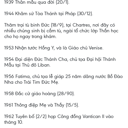
1939 Thân mẫu qua đời (20/1).
1944 Khâm sứ Tòa Thánh tại Pháp (30/12).
Thăm trại tù binh Đức (18/9), tại Chartres, nơi đây có
nhiều chủng sinh bị cầm tù, ngài tổ chức lớp Thần học
cho họ ngay trong khám.
1953 Nhận tước Hồng Y, và là Giáo chủ Venise.
1954 Đại diện Đức Thánh Cha, chủ tọa Đại hội Thánh
Mẫu tại Thủ đô Liban.
1956 Fatima, chủ tọa lễ giáp 25 năm dâng nước Bồ Đào
Nha cho Trái Tim Đức Mẹ.
1958 Đắc cử giáo hoàng (28/90).
1961 Thông điệp Mẹ và Thầy (15/5).
1962 Tuyên bố (2/2) họp Công đồng Vantican II vào
tháng 10.