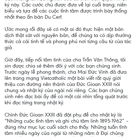
ký này. Các cước chú được đưa về lại cuối trang; niên
biểu và tựa đề các cuộc tĩnh tâm được trình bày thống
nhất theo ấn bản Du Cerf.
Ước mong rồi đây sẽ có một ai đó thực hiện một bản
dịch thật sát với nguyên bản, để chúng ta có dịp thưởng
thức cả cái tinh tế và phong phú nơi từng câu từ của tác
giả.
Giờ đây, tiếp nối tâm tình của cha Trần Văn Thông, tôi
xin được chia sẻ thêm đôi ý với các bạn chủng sinh.
Trước ngày lễ phong thánh, cha Mai Đức Vinh đã đưa
lên trang mạng Vietcatholic một bài viết rất quý giới
thiệu con đường nên thánh của Đức Gioan XXIII nói
chung và nhật ký của ngài nói riêng. Các bạn chủng
sinh nên đọc bài ấy để có một cái nhìn tổng quát trước
khi đọc từng trang nhật ký.
Chính Đức Gioan XXIII đã đặt phụ đề cho nhật ký là
“Những cuộc tĩnh tâm và ghi chú tâm linh 1895-1962” –
đúng như mục lục cuối sách cho thấy. Những tuần tĩnh
tâm nhiều ngày của ngài từ những năm ở Đại chủng