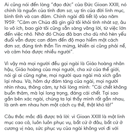
Ai cũng nói đến lòng “đạo đức” của Đức Gioan XXIII, nó
chính là nguồn của tính đơn sơ, uy tín của đời linh mục,
bình tĩnh và can đảm. Chính ngài đã tiết lộ vào năm
1959: “Cảm ơn Chúa đã gìn giữ tôi khỏi tính nhát sợ, âu
lo vô ích, bao giờ tôi cũng sẵn sàng vâng lời, từ việc lớn
đến việc nhỏ. Nhờ đó Chúa đã ban cho dù nhỏ hèn yếu
đuối vẫn được can đảm đến độ mạo hiểm một cách
đơn sơ, đúng tinh thần Tin mừng, khiến ai cũng phải nể,
và cảm hóa được nhiều người”.
Vì vậy mà mọi người đều gọi ngài là Giáo hoàng nhân
hậu, Giáo hoàng của mọi người, cha xứ của thế giới,
nói gì ai cũng nghe, mọi người qua ngài mà xích gần
lại nhau. Và, hôm dự đám táng của ngài, mọi người
nhìn nhau, thông cảm, tự hỏi lòng mình: “Cái chết không
buồn thảm, mà lại long trọng, đáng cái chết. Tại sao
gần bên xác ngài, chúng ta lại thấy mình rất gần nhau,
là anh em nhau hơn một cách cụ thể, thật khó tả!”
Câu thắc mắc đã được trả lời: vì Gioan XXIII là một linh
mục cao cả, luôn luôn phục vụ, bất cứ ở đâu, bất cứ ở
cương vị nào, sức phục vụ của ngài không vơi đi với