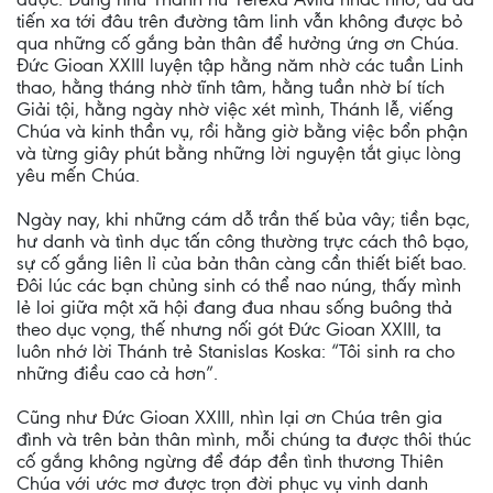
tiến xa tới đâu trên đường tâm linh vẫn không được bỏ
qua những cố gắng bản thân để hưởng ứng ơn Chúa.
Đức Gioan XXIII luyện tập hằng năm nhờ các tuần Linh
thao, hằng tháng nhờ tĩnh tâm, hằng tuần nhờ bí tích
Giải tội, hằng ngày nhờ việc xét mình, Thánh lễ, viếng
Chúa và kinh thần vụ, rồi hằng giờ bằng việc bổn phận
và từng giây phút bằng những lời nguyện tắt giục lòng
yêu mến Chúa.
Ngày nay, khi những cám dỗ trần thế bủa vây; tiền bạc,
hư danh và tình dục tấn công thường trực cách thô bạo,
sự cố gắng liên lỉ của bản thân càng cần thiết biết bao.
Đôi lúc các bạn chủng sinh có thể nao núng, thấy mình
lẻ loi giữa một xã hội đang đua nhau sống buông thả
theo dục vọng, thế nhưng nối gót Đức Gioan XXIII, ta
luôn nhớ lời Thánh trẻ Stanislas Koska: “Tôi sinh ra cho
những điều cao cả hơn”.
Cũng như Đức Gioan XXIII, nhìn lại ơn Chúa trên gia
đình và trên bản thân mình, mỗi chúng ta được thôi thúc
cố gắng không ngừng để đáp đền tình thương Thiên
Chúa với ước mơ được trọn đời phục vụ vinh danh