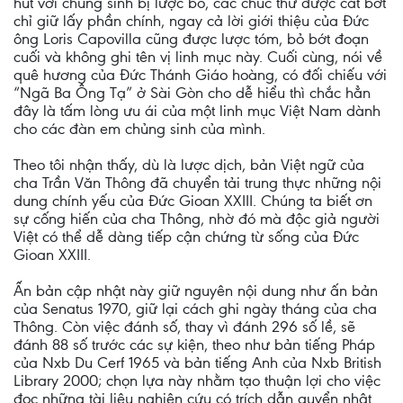
hút với chủng sinh bị lược bỏ, các chúc thư được cắt bớt
chỉ giữ lấy phần chính, ngay cả lời giới thiệu của Đức
ông Loris Capovilla cũng được lược tóm, bỏ bớt đoạn
cuối và không ghi tên vị linh mục này. Cuối cùng, nói về
quê hương của Đức Thánh Giáo hoàng, có đối chiếu với
“Ngã Ba Ông Tạ” ở Sài Gòn cho dễ hiểu thì chắc hẳn
đây là tấm lòng ưu ái của một linh mục Việt Nam dành
cho các đàn em chủng sinh của mình.
Theo tôi nhận thấy, dù là lược dịch, bản Việt ngữ của
cha Trần Văn Thông đã chuyển tải trung thực những nội
dung chính yếu của Đức Gioan XXIII. Chúng ta biết ơn
sự cống hiến của cha Thông, nhờ đó mà độc giả người
Việt có thể dễ dàng tiếp cận chứng từ sống của Đức
Gioan XXIII.
Ấn bản cập nhật này giữ nguyên nội dung như ấn bản
của Senatus 1970, giữ lại cách ghi ngày tháng của cha
Thông. Còn việc đánh số, thay vì đánh 296 số lề, sẽ
đánh 88 số trước các sự kiện, theo như bản tiếng Pháp
của Nxb Du Cerf 1965 và bản tiếng Anh của Nxb British
Library 2000; chọn lựa này nhằm tạo thuận lợi cho việc
đọc những tài liệu nghiên cứu có trích dẫn quyển nhật