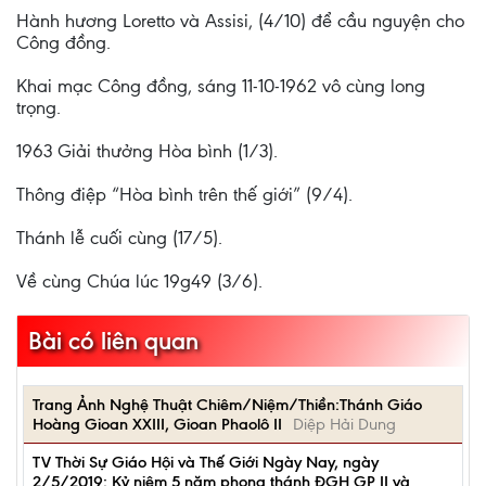
Hành hương Loretto và Assisi, (4/10) để cầu nguyện cho
Công đồng.
Khai mạc Công đồng, sáng 11-10-1962 vô cùng long
trọng.
1963 Giải thưởng Hòa bình (1/3).
Thông điệp “Hòa bình trên thế giới” (9/4).
Thánh lễ cuối cùng (17/5).
Về cùng Chúa lúc 19g49 (3/6).
Bài có liên quan
Trang Ảnh Nghệ Thuật Chiêm/Niệm/Thiền:Thánh Giáo
Hoàng Gioan XXIII, Gioan Phaolô II
Diệp Hải Dung
TV Thời Sự Giáo Hội và Thế Giới Ngày Nay, ngày
2/5/2019: Kỷ niệm 5 năm phong thánh ĐGH GP II và