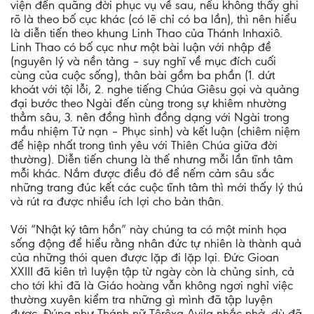
viện đến quãng đời phục vụ về sau, nếu không thấy ghi
rõ là theo bố cục khác (có lẽ chỉ có ba lần), thì nên hiểu
là diễn tiến theo khung Linh Thao của Thánh Inhaxiô.
Linh Thao có bố cục như một bài luận với nhập đề
(nguyên lý và nền tảng – suy nghĩ về mục đích cuối
cùng của cuộc sống), thân bài gồm ba phần (1. dứt
khoát với tội lỗi, 2. nghe tiếng Chúa Giêsu gọi và quảng
đại bước theo Ngài đến cùng trong sự khiêm nhường
thẳm sâu, 3. nên đồng hình đồng dạng với Ngài trong
mầu nhiệm Tử nạn – Phục sinh) và kết luận (chiêm niệm
để hiệp nhất trong tình yêu với Thiên Chúa giữa đời
thường). Diễn tiến chung là thế nhưng mỗi lần tĩnh tâm
mỗi khác. Nắm được điều đó để nếm cảm sâu sắc
những trang đúc kết các cuộc tĩnh tâm thì mới thấy lý thú
và rút ra được nhiều ích lợi cho bản thân.
Với “Nhật ký tâm hồn” này chúng ta có một minh họa
sống động để hiểu rằng nhân đức tự nhiên là thành quả
của những thói quen được lặp đi lặp lại. Đức Gioan
XXIII đã kiên trì luyện tập từ ngày còn là chủng sinh, cả
cho tới khi đã là Giáo hoàng vẫn không ngơi nghỉ việc
thường xuyên kiểm tra những gì mình đã tập luyện
được. Đúng như Thánh nữ Têrêxa Avila nhắc nhở, dù đã