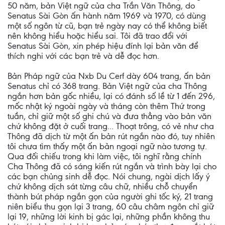
50 năm, bản Việt ngữ của cha Trần Văn Thông, do
Senatus Sài Gòn ấn hành năm 1969 và 1970, có dùng
một số ngôn từ cũ, bạn trẻ ngày nay có thể không biết
nên không hiểu hoặc hiểu sai. Tôi đã trao đổi với
Senatus Sài Gòn, xin phép hiệu đính lại bản văn để
thích nghi với các bạn trẻ và dễ đọc hơn.
Bản Pháp ngữ của Nxb Du Cerf dày 604 trang, ấn bản
Senatus chỉ có 368 trang. Bản Việt ngữ của cha Thông
ngắn hơn bản gốc nhiều, lại có đánh số lề từ 1 đến 296,
mốc nhật ký ngoài ngày và tháng còn thêm Thứ trong
tuần, chỉ giữ một số ghi chú và đưa thẳng vào bản văn
chứ không đặt ở cuối trang... Thoạt trông, có vẻ như cha
Thông đã dịch từ một ấn bản rút ngắn nào đó, tuy nhiên
tôi chưa tìm thấy một ấn bản ngoại ngữ nào tương tự.
Qua đối chiếu trong khi làm việc, tôi nghĩ rằng chính
Cha Thông đã có sáng kiến rút ngắn và trình bày lại cho
các bạn chủng sinh dễ đọc. Nói chung, ngài dịch lấy ý
chứ không dịch sát từng câu chữ, nhiều chỗ chuyển
thành bút pháp ngắn gọn của người ghi tốc ký, 21 trang
niên biểu thu gọn lại 3 trang, 60 câu châm ngôn chỉ giữ
lại 19, những lời kinh bị gác lại, những phần không thu