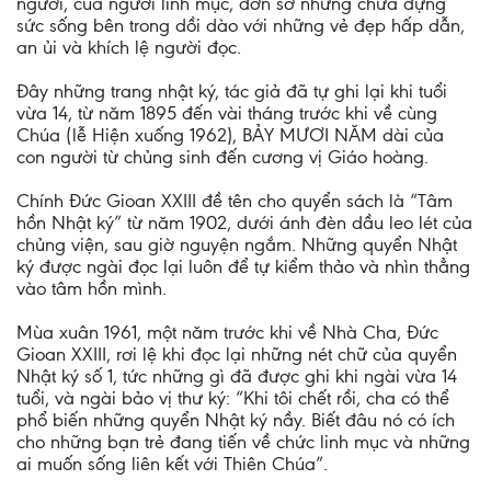
người, của người linh mục, đơn sơ nhưng chứa đựng
sức sống bên trong dồi dào với những vẻ đẹp hấp dẫn,
an ủi và khích lệ người đọc.
Đây những trang nhật ký, tác giả đã tự ghi lại khi tuổi
vừa 14, từ năm 1895 đến vài tháng trước khi về cùng
Chúa (lễ Hiện xuống 1962), BẢY MƯƠI NĂM dài của
con người từ chủng sinh đến cương vị Giáo hoàng.
Chính Đức Gioan XXIII đề tên cho quyển sách là “Tâm
hồn Nhật ký” từ năm 1902, dưới ánh đèn dầu leo lét của
chủng viện, sau giờ nguyện ngắm. Những quyển Nhật
ký được ngài đọc lại luôn để tự kiểm thảo và nhìn thẳng
vào tâm hồn mình.
Mùa xuân 1961, một năm trước khi về Nhà Cha, Đức
Gioan XXIII, rơi lệ khi đọc lại những nét chữ của quyển
Nhật ký số 1, tức những gì đã được ghi khi ngài vừa 14
tuổi, và ngài bảo vị thư ký: “Khi tôi chết rồi, cha có thể
phổ biến những quyển Nhật ký nầy. Biết đâu nó có ích
cho những bạn trẻ đang tiến về chức linh mục và những
ai muốn sống liên kết với Thiên Chúa”.