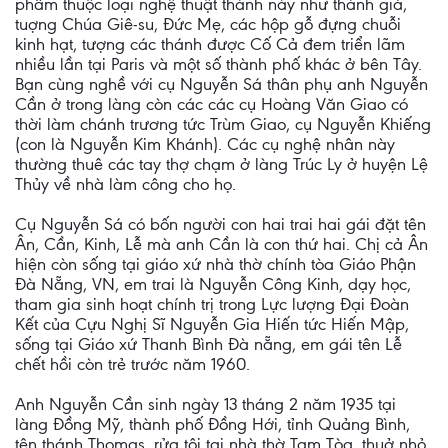
phẩm thuộc loại nghệ thuật thánh này như thánh giá,
tuợng Chúa Giê-su, Đức Mẹ, các hộp gỗ đựng chuỗi
kinh hạt, tượng các thánh được Cố Cả đem triển lãm
nhiều lần tại Paris và một số thành phố khác ở bên Tây.
Bạn cùng nghề với cụ Nguyễn Sá thân phụ anh Nguyễn
Cần ở trong làng còn các các cụ Hoàng Văn Giao có
thời làm chánh trương tức Trùm Giao, cụ Nguyễn Khiếng
(con là Nguyễn Kim Khánh). Các cụ nghệ nhân này
thường thuê các tay thợ chạm ở làng Trúc Ly ở huyện Lệ
Thủy về nhà làm công cho họ.
Cụ Nguyễn Sá có bốn người con hai trai hai gái đặt tên
Ân, Cần, Kinh, Lễ mà anh Cần là con thứ hai. Chị cả Ân
hiện còn sống tại giáo xứ nhà thờ chính tòa Giáo Phận
Đà Nẵng, VN, em trai là Nguyễn Công Kinh, dạy học,
tham gia sinh hoạt chính trị trong Lực lượng Đại Đoàn
Kết của Cựu Nghị Sĩ Nguyễn Gia Hiến tức Hiến Mập,
sống tại Giáo xứ Thanh Bình Đà nẵng, em gái tên Lễ
chết hồi còn trẻ trước năm 1960.
Anh Nguyễn Cần sinh ngày 13 tháng 2 năm 1935 tại
làng Đồng Mỹ, thành phố Đồng Hới, tỉnh Quảng Bình,
tên thánh Thomas, rửa tội tại nhà thờ Tam Tòa, thuở nhỏ