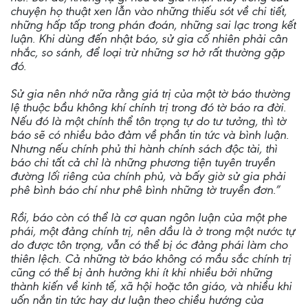
chuyện họ thuật xen lẫn vào những thiếu sót về chi tiết,
những hấp tấp trong phán đoán, những sai lạc trong kết
luận. Khi dùng đến nhật báo, sử gia cố nhiên phải cân
nhắc, so sánh, để loại trừ những sơ hở rất thường gặp
đó.
Sử gia nên nhớ nữa rằng giá trị của một tờ báo thường
lệ thuộc bầu không khí chính trị trong đó tờ báo ra đời.
Nếu đó là một chính thể tôn trọng tự do tư tưởng, thì tờ
báo sẽ có nhiều bảo đảm về phần tin tức và bình luận.
Nhưng nếu chính phủ thi hành chính sách độc tài, thì
báo chi tất cả chỉ là những phương tiện tuyên truyền
đường lối riêng của chính phủ, và bấy giờ sử gia phải
phê bình báo chí như phê bình những tờ truyền đơn.”
Rồi, báo còn có thể là cơ quan ngôn luận của một phe
phái, một đảng chính trị, nên dầu là ở trong một nước tự
do được tôn trọng, vẫn có thể bị óc đảng phái làm cho
thiên lệch. Cả những tờ báo không có mầu sắc chính trị
cũng có thể bị ảnh hưởng khi ít khi nhiều bởi những
thành kiến về kinh tế, xã hội hoặc tôn giáo, và nhiều khi
uốn nắn tin tức hay dư luận theo chiều hướng của