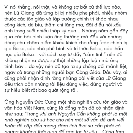
Vì nói thẳng, nói thật, và không sợ bất cứ thế lực nào,
nên Lữ Giang đã từng bị bị nhiều phe phái, nhiều nhóm
thuộc các tôn giáo và lập trường chính trị khác nhau
công kích, dè bỉu, thậm chí lăng mạ, đặt điều nói xấu
anh trong suốt nhiều thập kỷ qua… Những năm gần đây
qua các bài bình luận ông thường mở đầu với những
dòng chữ châm biếm khiêu khích cho rằng “các chính trị
gia Bolsa, các nhà phê bình và trí thức Bolsa, các thần
học gia Bolsa… với cách suy tư đầy “cảm tính” nên đã
không nhận ra được sự thật những lập luận mà ông
trình bày… do vậy nên đã tạo ra sự chống đối mãnh liệt,
ngay cả trong những người bạn Công Giáo. Dầu vậy, ai
cũng phải nhận định rằng những bài viết của Lữ Giang
đều trích dẫn những tài liệu đúng việc, đúng người và
sự hiểu biết rất bao quát rộng rãi.
Ông Nguyễn Đức Cung một nhà nghiên cứu tôn giáo và
văn hóa Việt Nam, cũng là đồng môn đã có nhận định
như sau: “Trong
khi anh Nguyễn Cần không phải là một
nhà nghiên cứu sử học cho nên một số vấn đề anh viết
hoặc đề cập đến mang đậm tính thời sự cần phải có
những khoảng thời gian để gạn lọc tư liệu… Công tâm