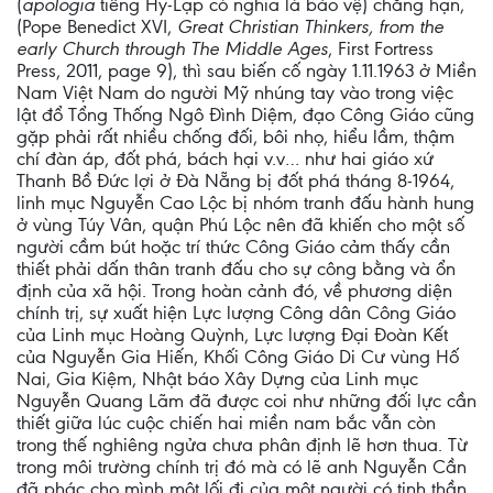
(
apologia
tiếng Hy-Lạp có nghĩa là bảo vệ) chẳng hạn,
(Pope Benedict XVI,
Great Christian Thinkers, from the
early Church through The Middle Ages
, First Fortress
Press, 2011, page 9), thì sau biến cố ngày 1.11.1963 ở Miền
Nam Việt Nam do người Mỹ nhúng tay vào trong việc
lật đổ Tổng Thống Ngô Đình Diệm, đạo Công Giáo cũng
gặp phải rất nhiều chống đối, bôi nhọ, hiểu lầm, thậm
chí đàn áp, đốt phá, bách hại v.v… như hai giáo xứ
Thanh Bồ Đức lợi ở Đà Nẵng bị đốt phá tháng 8-1964,
linh mục Nguyễn Cao Lộc bị nhóm tranh đấu hành hung
ở vùng Túy Vân, quận Phú Lộc nên đã khiến cho một số
người cầm bút hoặc trí thức Công Giáo cảm thấy cần
thiết phải dấn thân tranh đấu cho sự công bằng và ổn
định của xã hội. Trong hoàn cảnh đó, về phương diện
chính trị, sự xuất hiện Lực lượng Công dân Công Giáo
của Linh mục Hoàng Quỳnh, Lực lượng Đại Đoàn Kết
của Nguyễn Gia Hiến, Khối Công Giáo Di Cư vùng Hố
Nai, Gia Kiệm, Nhật báo Xây Dựng của Linh mục
Nguyễn Quang Lãm đã được coi như những đối lực cần
thiết giữa lúc cuộc chiến hai miền nam bắc vẫn còn
trong thế nghiêng ngửa chưa phân định lẽ hơn thua. Từ
trong môi trường chính trị đó mà có lẽ anh Nguyễn Cần
đã phác cho mình một lối đi của một người có tinh thần