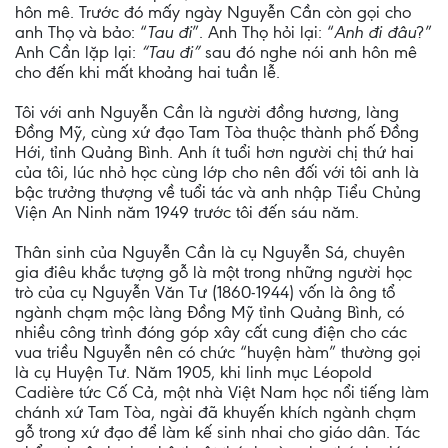
hôn mê. Trước đó mấy ngày Nguyễn Cần còn gọi cho
anh Thọ và bảo: “
Tau đi
”. Anh Thọ hỏi lại: “
Anh đi đâu
?”
Anh Cần lặp lại:
“Tau đi”
sau đó nghe nói anh hôn mê
cho đến khi mất khoảng hai tuần lễ.
Tôi với anh Nguyễn Cần là người đồng hương, làng
Đồng Mỹ, cùng xứ đạo Tam Tòa thuộc thành phố Đồng
Hới, tỉnh Quảng Bình. Anh ít tuổi hơn người chị thứ hai
của tôi, lúc nhỏ học cùng lớp cho nên đối với tôi anh là
bậc trưởng thượng về tuổi tác và anh nhập Tiểu Chủng
Viện An Ninh năm 1949 trước tôi đến sáu năm.
Thân sinh của Nguyễn Cần là cụ Nguyễn Sá, chuyên
gia điêu khắc tượng gỗ là một trong những người học
trò của cụ Nguyễn Văn Tư (1860-1944) vốn là ông tổ
ngành chạm mộc làng Đồng Mỹ tỉnh Quảng Bình, có
nhiều công trình đóng góp xây cất cung điện cho các
vua triều Nguyễn nên có chức “huyện hàm” thường gọi
là cụ Huyện Tư. Năm 1905, khi linh mục Léopold
Cadière tức Cố Cả, một nhà Việt Nam học nổi tiếng làm
chánh xứ Tam Tòa, ngài đã khuyến khích ngành chạm
gỗ trong xứ đạo để làm kế sinh nhai cho giáo dân. Tác