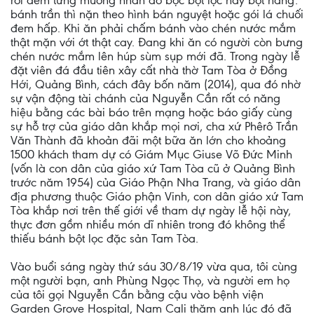
rồi đem từng muỗng nhân đó bọc bột lọc hay bột năng:
bánh trần thì nặn theo hình bán nguyệt hoặc gói lá chuối
đem hấp. Khi ăn phải chấm bánh vào chén nước mắm
thật mặn với ớt thật cay. Đang khi ăn có người còn bưng
chén nước mắm lên húp sùm sụp mới đã. Trong ngày lễ
đặt viên đá đầu tiên xây cất nhà thờ Tam Tòa ở Đồng
Hới, Quảng Bình, cách đây bốn năm (2014), qua đó nhờ
sự vận động tài chánh của Nguyễn Cần rất có năng
hiệu bằng các bài báo trên mạng hoặc báo giấy cùng
sự hỗ trợ của giáo dân khắp mọi nơi, cha xứ Phêrô Trần
Văn Thành đã khoản đãi một bữa ăn lớn cho khoảng
1500 khách tham dự có Giám Mục Giuse Võ Đức Minh
(vốn là con dân của giáo xứ Tam Tòa cũ ở Quảng Bình
trước năm 1954) của Giáo Phận Nha Trang, và giáo dân
địa phương thuộc Giáo phận Vinh, con dân giáo xứ Tam
Tòa khắp nơi trên thế giới về tham dự ngày lễ hội này,
thực đơn gồm nhiều món dĩ nhiên trong đó không thể
thiếu bánh bột lọc đặc sản Tam Tòa.
Vào buổi sáng ngày thứ sáu 30/8/19 vừa qua, tôi cùng
một người bạn, anh Phùng Ngọc Thọ, và người em họ
của tôi gọi Nguyễn Cần bằng cậu vào bệnh viện
Garden Grove Hospital, Nam Cali thăm anh lúc đó đã