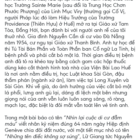
học Trường Sainte Marie (sau đổi là Trung Học Chơn
Phước Phượng) của Linh Mục Viry (thường gọi Cố Vị,
người Pháp lúc đó làm Hiệu Trưởng của Trường
Providence (Thiên Hựu) ở Huế) mở ra tại Giáo xứ Tam
Tòa, Đồng Hới, bạn đánh bi với người anh rể của tôi
thuở nhỏ. Gia đình Nguyễn Cần di cư vào Đà Nẵng
năm 1954, cư ngụ tại Giáo xứ Thanh Bình. Anh tự học để
thi Tú Tài Bán Phần và Toàn Phần ban Cổ ngữ La Tinh, bị
bệnh phổi và phải cắt bỏ một lá. Thời gian điều trị bệnh
anh đã tỏ ra khéo tay bằng cách gom các hộp thuốc
dùng kéo cắt thành hình toà nhà của Viện Bài Lao Huế
là nơi anh nằm điều trị, học Luật khoa Sài Gòn, đậu
thẩm phán (ngành xử án), làm việc tại Long Xuyên và
Sài Gòn. Khi về già, do ảnh hưởng của việc cắt bỏ một
lá phổi, lưng anh gù lại, dáng đi lệch một bên nhưng
giọng nói của anh vẫn luôn luôn sang sảng, rõ ràng,
mạch lạc, đặc biệt là đôi mắt vẫn toát lên vẻ tinh anh.
Trong một bài báo có tên “
Nhìn lại cuộc di cư đẫm
máu
” viết nhân kỷ niệm đúng 64 năm ngày Hiệp định
Genève chia đôi đất nước, với một tiết mục nhỏ có tên
“
Những tên điếc không sợ súng
”, Lữ Giang tức Nguyễn