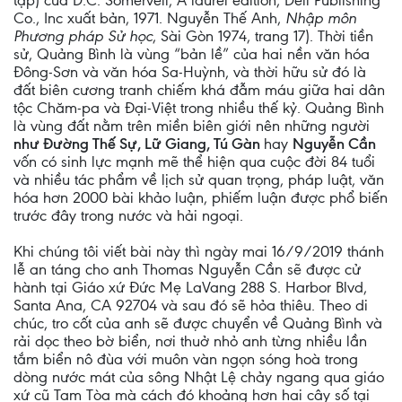
tập) của D.C. Somervell, A laurel edition, Dell Publishing
Co., Inc xuất bản, 1971. Nguyễn Thế Anh,
Nhập môn
Phương pháp Sử học
, Sài Gòn 1974, trang 17). Thời tiền
sử, Quảng Bình là vùng “bản lề” của hai nền văn hóa
Đông-Sơn và văn hóa Sa-Huỳnh, và thời hữu sử đó là
đất biên cương tranh chiếm khá đẫm máu giữa hai dân
tộc Chăm-pa và Đại-Việt trong nhiều thế kỷ. Quảng Bình
là vùng đất nằm trên miền biên giới nên những người
như Đường Thế Sự, Lữ Giang, Tú Gàn
hay
Nguyễn Cần
vốn có sinh lực mạnh mẽ thể hiện qua cuộc đời 84 tuổi
và nhiều tác phẩm về lịch sử quan trọng, pháp luật, văn
hóa hơn 2000 bài khảo luận, phiếm luận được phổ biến
trước đây trong nước và hải ngoại.
Khi chúng tôi viết bài này thì ngày mai 16/9/2019 thánh
lễ an táng cho anh Thomas Nguyễn Cần sẽ được cử
hành tại Giáo xứ Đức Mẹ LaVang 288 S. Harbor Blvd,
Santa Ana, CA 92704 và sau đó sẽ hỏa thiêu. Theo di
chúc, tro cốt của anh sẽ được chuyển về Quảng Bình và
rải dọc theo bờ biển, nơi thuở nhỏ anh từng nhiều lần
tắm biển nô đùa với muôn vàn ngọn sóng hoà trong
dòng nước mát của sông Nhật Lệ chảy ngang qua giáo
xứ cũ Tam Tòa mà cách đó khoảng hơn hai cây số tại