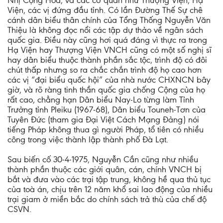
Nhị Cộng Hòa, và các cơ quan như Thượng Viện, Hạ
Viện, các vị đứng đầu tỉnh. Có lần Đường Thế Sự chê
cánh dân biểu thân chính của Tổng Thống Nguyễn Văn
Thiệu là không đọc nổi các tập dự thảo về ngân sách
quốc gia. Điều này cũng hơi quá đáng vì thực ra trong
Hạ Viện hay Thượng Viện VNCH cũng có một số nghị sĩ
hay dân biểu thuộc thành phần sắc tộc, trình độ có đôi
chút thấp nhưng so ra chắc chắn trình độ họ cao hơn
các vị “đại biểu quốc hội” của nhà nước CHXNCN bây
giờ, và rõ ràng tinh thần quốc gia chống Cộng của họ
rất cao, chẳng hạn Dân biểu Nay-Lo từng làm Tỉnh
Trưởng tỉnh Pleiku (1967-68), Dân biểu Touneh-Tơn của
Tuyên Đức (tham gia Đại Việt Cách Mạng Đảng) nói
tiếng Pháp không thua gì người Pháp, tổ tiên có nhiều
công trong việc thành lập thành phố Đà Lạt.
Sau biến cố 30-4-1975, Nguyễn Cần cũng như nhiều
thành phần thuộc các giới quân, cán, chính VNCH bị
bắt và đưa vào các trại tập trung, không hề qua thủ tục
của toà án, chịu trên 12 năm khổ sai lao động của nhiều
trại giam ở miền bắc do chính sách trả thù của chế độ
CSVN.