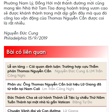
Phường Nam Lý, Đồng Hới một thánh đường mới cũng
mang tên Nhà thờ Tam Tòa đang hoành tráng vươn cao
sẽ được khánh thành trong một dịp gần đây mà qua đó
công lao vận động của Thomas Nguyễn Cần được coi
là rất nhiều.
Nguyễn Đức Cung
Philadelphia 15/9/2019
Bài có liên quan
Lễ an táng -- Cái quan định luận: Trường hợp cựu Thẩm
phán Thomas Nguyễn Cần
Nguyễn Đức Cung & LM Trần
Công Nghị
Phân ưu: Ông Thomas Nguyễn Cần bút hiệu Lữ Giang đã
từ trần tại Nam Cali
Lm Trần Công Nghị
Đức Thánh Cha sẽ cử hành Thánh Lễ Tiệc Ly chiều Thứ Năm
Tuần Thánh tại một nhà tù gần Vatican
Đặng Tự Do
Chuyện Vành đai và Con đường
Lữ Giang