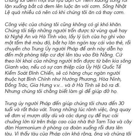
chúng tôi đem một trái lựu đạn OF ném xuống sông rồi
lặn xuống bắt cá đem lên luộc ăn với cơm. Sông Nhật
Lệ quá nhiều cá nên có khi chúng tôi ăn cá thay cơm.
Công việc của chúng tôi cũng không có gì khó khăn.
Chúng tôi tiếp những người trốn được từ vùng quê hay
từ Nghệ An và Hà Tĩnh vào, lấy lý lịch của họ ghi vào
một tấm thẻ màu đỏ, bắt họ lăn ngón tay cái vào thẻ, rồi
chuyển cho Trung Úy người Pháp để anh này dẫn họ
đến một phòng tiếp cư đợi lên tàu vào Đà Nẵng. Cứ
theo lời khai của những người trốn được từ bên kia sông
Gianh vào, nếu có sự can thiệp của Ủy Hội Quốc Tế
Kiểm Soát Đình Chiến, sẽ có hàng chục ngàn người
thuộc hạt Bình Chính như Hướng Phương, Hòa Ninh,
Đồng Trác, Gia Hưng v.v… và ở Hà Tĩnh sẽ bỏ ra đi.
Nhưng chúng tôi chẳng biết làm gì để giúp đỡ họ.
Trung úy người Pháp đến giúp chúng tôi chưa đến 30
tuổi và rất tháo vát. Trong những lúc rảnh việc, ông quay
về đơn vị mượn dây dù và các dụng cụ để trục cái
chuông lớn từ trên tháp cao của nhà thờ Tam Tòa và cây
đàn Harmonium ở phòng ca đoàn xuống rồi đưa lên
tàu. Vì thấy tàu của Pháp còn khá rộng, ông và chúng tôi