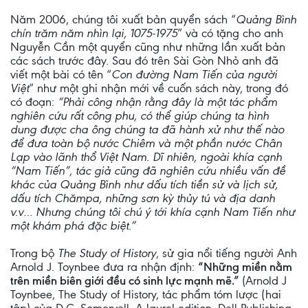
Năm 2006, chúng tôi xuất bản quyển sách “
Quảng Bình
chín trăm năm nhìn lại, 1075-1975
” và có tặng cho anh
Nguyễn Cần một quyển cũng như những lần xuất bản
các sách trước đây. Sau đó trên Sài Gòn Nhỏ anh đã
viết một bài có tên “
Con đường Nam Tiến của người
Việt
” như một ghi nhận mới về cuốn sách này, trong đó
có đoạn:
“Phải công nhận rằng đây là một tác phẩm
nghiên cứu rất công phu, có thể giúp chúng ta hình
dung được cha ông chúng ta đã hành xử như thế nào
để đưa toàn bộ nước Chiêm và một phần nước Chân
Lạp vào lãnh thổ Việt Nam. Dĩ nhiên, ngoài khía cạnh
“Nam Tiến”, tác giả cũng đã nghiên cứu nhiều vấn đề
khác của Quảng Bình như dấu tích tiền sử và lịch sử,
dấu tích Chămpa, những sơn kỳ thủy tú và địa danh
v.v… Nhưng chúng tôi chú ý tới khía cạnh Nam Tiến như
một khám phá đặc biệt.”
Trong bộ
The Study of History
, sử gia nổi tiếng người Anh
Arnold J. Toynbee đưa ra nhận định:
“Những miền nằm
trên miền biên giới đều có sinh lực mạnh mẽ.”
(Arnold J
Toynbee, The Study of History, tác phẩm tóm lược (hai