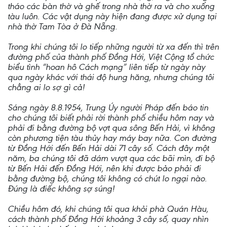
tháo các bàn thờ và ghế trong nhà thờ ra và cho xuống
tàu luôn. Các vật dụng này hiện đang được xử dụng tại
nhà thờ Tam Tòa ở Đà Nẵng.
Trong khi chúng tôi lo tiếp những người từ xa đến thì trên
đường phố của thành phố Đồng Hới, Việt Cộng tổ chức
biểu tình “hoan hô Cách mạng” liên tiếp từ ngày này
qua ngày khác với thái độ hung hăng, nhưng chúng tôi
chẳng ai lo sợ gì cả!
Sáng ngày 8.8.1954, Trung Úy người Pháp đến báo tin
cho chúng tôi biết phải rời thành phố chiều hôm nay và
phải đi bằng đường bộ vợt qua sông Bến Hải, vì không
còn phương tiện tàu thủy hay máy bay nữa. Con đường
từ Đồng Hới đến Bến Hải dài 71 cây số. Cách đây một
năm, ba chúng tôi đã dám vượt qua các bãi mìn, đi bộ
từ Bến Hải đến Đồng Hới, nên khi được bảo phải đi
bằng đường bộ, chúng tôi không có chút lo ngại nào.
Đúng là điếc không sợ súng!
Chiều hôm đó, khi chúng tôi qua khỏi phà Quán Hàu,
cách thành phố Đồng Hới khoảng 3 cây số, quay nhìn