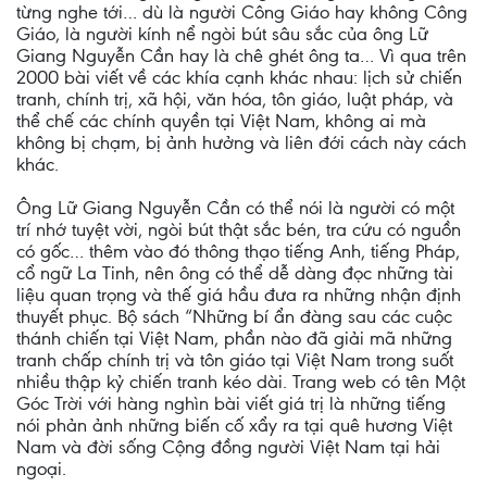
từng nghe tới… dù là người Công Giáo hay không Công
Giáo, là người kính nể ngòi bút sâu sắc của ông Lữ
Giang Nguyễn Cần hay là chê ghét ông ta… Vì qua trên
2000 bài viết về các khía cạnh khác nhau: lịch sử chiến
tranh, chính trị, xã hội, văn hóa, tôn giáo, luật pháp, và
thể chế các chính quyền tại Việt Nam, không ai mà
không bị chạm, bị ảnh hưởng và liên đới cách này cách
khác.
Ông Lữ Giang Nguyễn Cần có thể nói là người có một
trí nhớ tuyệt vời, ngòi bút thật sắc bén, tra cứu có nguồn
có gốc… thêm vào đó thông thạo tiếng Anh, tiếng Pháp,
cổ ngữ La Tinh, nên ông có thể dễ dàng đọc những tài
liệu quan trọng và thế giá hầu đưa ra những nhận định
thuyết phục. Bộ sách “Những bí ẩn đàng sau các cuộc
thánh chiến tại Việt Nam, phần nào đã giải mã những
tranh chấp chính trị và tôn giáo tại Việt Nam trong suốt
nhiều thập kỷ chiến tranh kéo dài. Trang web có tên Một
Góc Trời với hàng nghìn bài viết giá trị là những tiếng
nói phản ảnh những biến cố xẩy ra tại quê hương Việt
Nam và đời sống Cộng đồng người Việt Nam tại hải
ngoại.