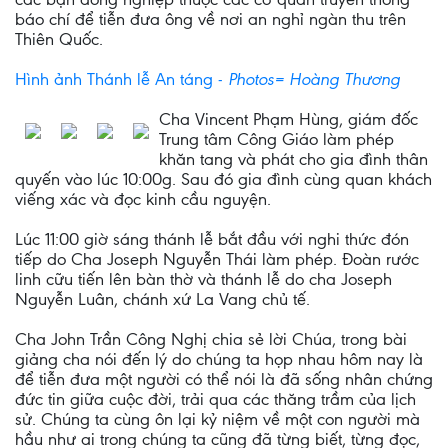
báo chí để tiễn đưa ông về nơi an nghỉ ngàn thu trên
Thiên Quốc.
Hình ảnh Thánh lễ An táng -
Photos= Hoàng Thương
Cha Vincent Phạm Hùng, giám đốc
Trung tâm Công Giáo làm phép
khăn tang và phát cho gia đình thân
quyến vào lúc 10:00g. Sau đó gia đình cùng quan khách
viếng xác và đọc kinh cầu nguyện.
Lúc 11:00 giờ sáng thánh lễ bắt đầu với nghi thức đón
tiếp do Cha Joseph Nguyễn Thái làm phép. Đoàn rước
linh cữu tiến lên bàn thờ và thánh lễ do cha Joseph
Nguyễn Luân, chánh xứ La Vang chủ tế.
Cha John Trần Công Nghị chia sẻ lời Chúa, trong bài
giảng cha nói đến lý do chúng ta họp nhau hôm nay là
để tiễn đưa một người có thể nói là đã sống nhân chứng
đức tin giữa cuộc đời, trải qua các thăng trầm của lịch
sử. Chúng ta cùng ôn lại kỷ niệm về một con người mà
hầu như ai trong chúng ta cũng đã từng biết, từng đọc,