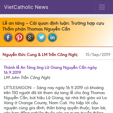
VietCatholic News
Lễ an táng -- Cái quan định luận: Trường hợp cựu
Thẩm phán Thomas Nguyễn Cần
Nguyễn Đức Cung & LM Trần Công Nghị
15/Sep/2019
Thánh lễ An Táng ông Lữ Giang Nguyễn Cần ngày
16.9.2019
LM John Trần Công Nghị
LITTLESAIGON – Sáng nay ngày 16.9.2019 có khoảng
trên 150 người đã tới tham dự tang lễ cho ông Thomas
Nguyễn Cần, bút hiệu Lữ Giang, tại nhà thờ giáo xứ La
Vang ở Orange County, Nam Cali. Họ hiệp lời cầu
nguyện cùng gia đình, thân bàng quyến thuộc, bạn bè,
các bạn đồng nghiệp thuộc các cơ quan truyền thông