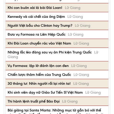
Khi con buôn xài lá bài Đài Loan!
Lữ Giang
Kennedy và cái chết của ông Diệm
Lữ Giang
Người Việt bầu cho Clinton hay Trump?
Lữ Giang
Đưa vụ Formosa ra Liên Hiệp Quốc
Lữ Giang
Khi Đài Loan chuyển rác vào Việt Nam
Lữ Giang
Những lắc léo đàng sau vụ án Phi kiện Trung Quốc
Lữ
Giang
Vụ Formasa: lập lờ đánh lận con đen
Lữ Giang
Chiến lược thâm hiểm của Trung Quốc
Lữ Giang
30 tháng tư: Nhìn người rồi lại nhìn ta!
Lữ Giang
Khi sinh viên dạy nữ Giáo Sư Tiến Sĩ Việt Nam
Lữ Giang
Thi hành lệnh truất phế Bảo Đại
Lữ Giang
Bài giảng tại Santa Marta: Những mục tử gắn bó với thế