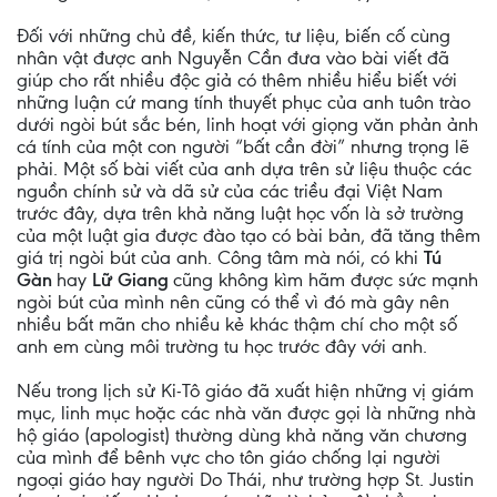
Đối với những chủ đề, kiến thức, tư liệu, biến cố cùng
nhân vật được anh Nguyễn Cần đưa vào bài viết đã
giúp cho rất nhiều độc giả có thêm nhiều hiểu biết với
những luận cứ mang tính thuyết phục của anh tuôn trào
dưới ngòi bút sắc bén, linh hoạt với giọng văn phản ảnh
cá tính của một con người “bất cần đời” nhưng trọng lẽ
phải. Một số bài viết của anh dựa trên sử liệu thuộc các
nguồn chính sử và dã sử của các triều đại Việt Nam
trước đây, dựa trên khả năng luật học vốn là sở trường
của một luật gia được đào tạo có bài bản, đã tăng thêm
giá trị ngòi bút của anh. Công tâm mà nói, có khi
Tú
Gàn
hay
Lữ Giang
cũng không kìm hãm được sức mạnh
ngòi bút của mình nên cũng có thể vì đó mà gây nên
nhiều bất mãn cho nhiều kẻ khác thậm chí cho một số
anh em cùng môi trường tu học trước đây với anh.
Nếu trong lịch sử Ki-Tô giáo đã xuất hiện những vị giám
mục, linh mục hoặc các nhà văn được gọi là những nhà
hộ giáo (apologist) thường dùng khả năng văn chương
của mình để bênh vực cho tôn giáo chống lại người
ngoại giáo hay người Do Thái, như trường hợp St. Justin