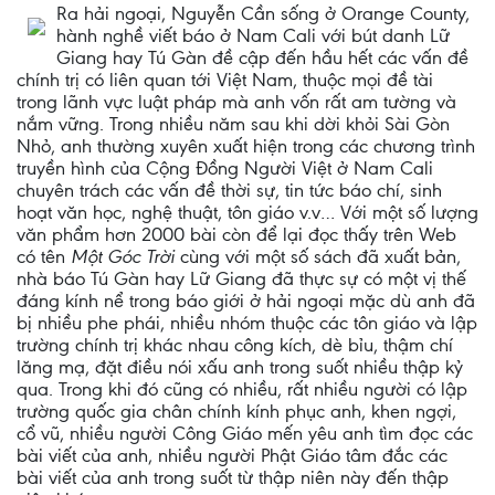
Ra hải ngoại, Nguyễn Cần sống ở Orange County,
hành nghề viết báo ở Nam Cali với bút danh Lữ
Giang hay Tú Gàn đề cập đến hầu hết các vấn đề
chính trị có liên quan tới Việt Nam, thuộc mọi đề tài
trong lãnh vực luật pháp mà anh vốn rất am tường và
nắm vững. Trong nhiều năm sau khi dời khỏi Sài Gòn
Nhỏ, anh thường xuyên xuất hiện trong các chương trình
truyền hình của Cộng Đồng Người Việt ở Nam Cali
chuyên trách các vấn đề thời sự, tin tức báo chí, sinh
hoạt văn học, nghệ thuật, tôn giáo v.v… Với một số lượng
văn phẩm hơn 2000 bài còn để lại đọc thấy trên Web
có tên
Một Góc Trời
cùng với một số sách đã xuất bản,
nhà báo Tú Gàn hay Lữ Giang đã thực sự có một vị thế
đáng kính nể trong báo giới ở hải ngoại mặc dù anh đã
bị nhiều phe phái, nhiều nhóm thuộc các tôn giáo và lập
trường chính trị khác nhau công kích, dè bỉu, thậm chí
lăng mạ, đặt điều nói xấu anh trong suốt nhiều thập kỷ
qua. Trong khi đó cũng có nhiều, rất nhiều người có lập
trường quốc gia chân chính kính phục anh, khen ngợi,
cổ vũ, nhiều người Công Giáo mến yêu anh tìm đọc các
bài viết của anh, nhiều người Phật Giáo tâm đắc các
bài viết của anh trong suốt từ thập niên này đến thập