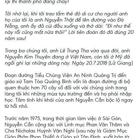
lại thì thành phố đang cháy!
Tôi nhớ lại, khi tôi trao tấm thẻ đỏ di cư cho người anh
họ của tôi là anh Nguyễn Thật để lên đường vào Đà
Nẵng, anh ấy đã cúi đầu xuống và thở dài: “Đi như thế
này rồi cũng mất nữa thôi!” Lời tiên đoán đó đã đúng 20
năm sau!
Trong ba chúng tôi, anh Lê Trung Tha vừa qua đời, anh
Nguyễn Kim Thuyên đang ở Việt Nam, còn tôi ở Mỹ đã
ngồi ghi lại những dòng này. Ngày 20.7.2018
(Lữ Giang)
Đoạn đường Tiểu Chủng Viện An Ninh Quảng Trị đến
giáo xứ Tam Tòa Quảng Bình vốn là đoạn đường đi bộ
quen thuộc hơn 70 cây số đối với vài chủng sinh trong
làng tôi khi những mùa tựu trường đến và họ phải nhập
học. Tâm tính khí khái của anh Nguyễn Cần bộc lộ ngay
từ hồi nhỏ.
Trước năm 1975, trong thời gian làm việc ở Sài Gòn,
Nguyễn Cần cộng tác với Linh mục Phan Văn Thăm và
Cha Nicholas Huỳnh Văn Nghi (sau này là Giám Mục
Giáo Phận Phan Thiết) ở Giáo xứ Tân Định, xuất bản tờ