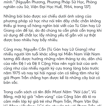
mình.”
(Nguyễn Phương, Phương Pháp Sử Học, Phòng
nghiên cứu Sử, Viện Đại Học Huế, 1964, trang 137).
Những bài báo được soi chiếu dưới ánh sáng của
phương pháp sử học như nói trên đây chắc chắn không
thiếu gì trong số hàng nghìn bài viết của Tú Gàn hay Lữ
Giang còn để lại, do đó chúng ta cần phải cẩn trọng khi
sử dụng để chắt lọc lấy những yếu tố gần với sự thật
được bao nhiêu hay bấy nhiêu.
Cũng may, Nguyễn Cần (Tú Gàn hay Lữ Giang) như
nhiều người lớn tuổi khác sống tại Miền Nam Việt Nam
tương đối được hưởng những năm tháng tự do, dân chủ
của nền Đệ I và Đệ II Cộng Hòa nên ngòi bút của anh
cũng như của nhiều người kỳ cựu trong làng báo trước
năm 1975 và nay tại hải ngoại còn có tiếng tăm như ký
giả Phạm Trần chẳng hạn được kể là những cây bút có
bản sắc.
Trong cuốn sách có tên
Bốn Mươi Năm “Nói Láo”,
Vũ
Bằng, một ký giả “nằm vùng” của Cộng Sản đã tỏ ra
cảm mến lớp ký giả trẻ như Phạm Trần, Phạm Văn Đại.