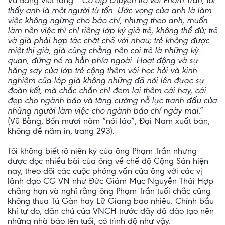
Vũ Bằng viết rằng: “
Có dịp chuyện trò với Phạm Trần, tôi
thấy anh là một người từ tốn. Ước vọng của anh là làm
việc không ngừng cho báo chí, nhưng theo anh, muốn
làm nên việc thì chỉ riêng lớp ký giả trẻ, không thể đủ; trẻ
và già phải hợp tác chặt chẽ với nhau; trẻ không được
miệt thị già, già cũng chẳng nên coi trẻ là những kỳ-
quan, đứng né ra hẳn phía ngoài. Hoạt động và sự
hăng say của lớp trẻ cộng thêm với học hỏi và kinh
nghiệm của lớp già không những đã nói lên được sự
đoàn kết, mà chắc chắn chỉ đem lại thêm cái hay, cái
đẹp cho ngành báo và tăng cường nỗ lực tranh đấu của
những người làm việc cho ngành báo chí ngày mai
.”
(Vũ Bằng, Bốn mươi năm “nói láo”, Đại Nam xuất bản,
không đề năm in, trang 293).
Tôi không biết rõ niên kỷ của ông Phạm Trần nhưng
được đọc nhiều bài của ông về chế độ Cộng Sản hiện
nay, theo dõi các cuộc phỏng vấn của ông với các vị
lãnh đạo CG VN như Đức Giám Mục Nguyễn Thái Hợp
chẳng hạn và nghĩ rằng ông Phạm Trần tuổi chắc cũng
không thua Tú Gàn hay Lữ Giang bao nhiêu. Chính bầu
khí tự do, dân chủ của VNCH trước đây đã đào tạo nên
những nhà báo tên tuổi, có trình độ như vậy.