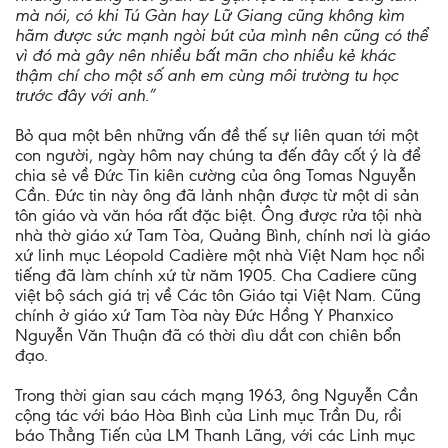
mà nói, có khi Tú Gàn hay Lữ Giang cũng không kìm
hãm được sức mạnh ngòi bút của mình nên cũng có thể
vì đó mà gây nên nhiều bất mãn cho nhiều kẻ khác
thậm chí cho một số anh em cùng môi trường tu học
trước đây với anh.”
Bỏ qua một bên những vấn đề thế sự liên quan tới một
con người, ngày hôm nay chúng ta đến đây cốt ý là để
chia sẻ về Đức Tin kiên cường của ông Tomas Nguyễn
Cần. Đức tin này ông đã lảnh nhận được từ một di sản
tôn giáo và văn hóa rất đặc biệt. Ông được rửa tội nhà
nhà thờ giáo xứ Tam Tòa, Quảng Bình, chính nơi là giáo
xứ linh mục Léopold Cadière một nhà Việt Nam học nổi
tiếng đã làm chính xứ từ năm 1905. Cha Cadiere cũng
việt bộ sách giá trị về Các tôn Giáo tại Việt Nam. Cũng
chính ở giáo xứ Tam Tòa này Đức Hồng Y Phanxico
Nguyễn Văn Thuận đã có thời dìu dắt con chiên bổn
đạo.
Trong thời gian sau cách mạng 1963, ông Nguyễn Cần
cộng tác với báo Hòa Bình của Linh mục Trần Du, rồi
báo Thẳng Tiến của LM Thanh Lãng, với các Linh mục