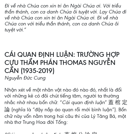
Đi về nhà Chúa con xin tri ân Ngài Chúa ơi. Với triều
thần thánh, con ca danh Chúa ôi tuyệt vời. Lạy Chúa đi
về nhà Chúa con xin tri ân Ngài Chúa ơi. Đi về nhà
Chúa con với triều thần thánh, con ca danh Chúa ôi
tuyệt vời.”
CÁI QUAN ĐỊNH LUẬN: TRƯỜNG HỢP
CỰU THẨM PHÁN THOMAS NGUYỄN
CẦN (1935-2019)
Nguyễn Đức Cung
Nhận xét về một nhân vật nào đó nào đó, nhất là đối
với những kẻ có đôi chút tiếng tăm, người ta thường
nhắc nhở nhau bốn chữ: “
Cái quan định luận
” 蓋 棺 定
論 (nghĩa là “đậy nắp áo quan rồi mới bình luận”). Bốn
chữ này vốn nằm trong hai câu thi của Lý Tăng Bá, một
nhà thơ Trung Hoa đời Tống: