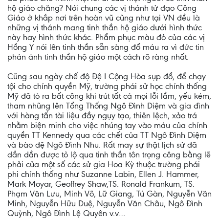
hộ giáo chăng? Nói chung các vị thánh tử đạo Công
Giáo ở khắp nơi trên hoàn vũ cũng như tại VN đều là
những vị thánh mang tinh thần hộ giáo dưới hình thức
này hay hình thức khác. Phẩm phục màu đỏ của các vị
Hồng Y nói lên tinh thần sẵn sàng đổ máu ra vì đức tin
phản ảnh tinh thần hộ giáo một cách rõ ràng nhất.
Cũng sau ngày chế độ Đệ I Cộng Hòa sụp đổ, để chạy
tội cho chính quyền Mỹ, trường phái sử học chính thống
Mỹ đã tỏ ra bất công khi trút tất cả mọi lỗi lầm, yếu kém,
tham nhũng lên Tổng Thống Ngô Đình Diệm và gia đình
với hàng tấn tài liệu đầy ngụy tạo, thiên lệch, xảo trá
nhằm biện minh cho việc nhúng tay vào máu của chính
quyền TT Kennedy qua các chết của TT Ngô Đình Diệm
và bào đệ Ngô Đình Nhu. Rất may sự thật lịch sử đã
dần dần được tỏ lộ qua tinh thần tôn trọng công bằng lẽ
phải của một số các sử gia Hoa Kỳ thuộc trường phái
phi chính thống như Suzanne Labin, Ellen J. Hammer,
Mark Moyar, Geoffrey Shaw,TS. Ronald Frankum, TS.
Phạm Văn Lưu, Minh Võ, Lữ Giang, Tú Gàn, Nguyễn Văn
Minh, Nguyễn Hữu Duệ, Nguyễn Văn Châu, Ngô Đình
Quỳnh, Ngô Đình Lệ Quyên v.v…