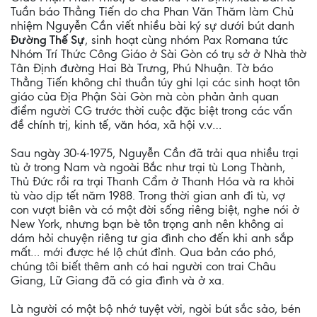
Tuần báo Thẳng Tiến do cha Phan Văn Thăm làm Chủ
nhiệm Nguyễn Cần viết nhiều bài ký sự dưới bút danh
Đường Thế Sự
, sinh hoạt cùng nhóm Pax Romana tức
Nhóm Trí Thức Công Giáo ở Sài Gòn có trụ sở ở Nhà thờ
Tân Định đường Hai Bà Trưng, Phú Nhuận. Tờ báo
Thẳng Tiến không chỉ thuần túy ghi lại các sinh hoạt tôn
giáo của Địa Phận Sài Gòn mà còn phản ảnh quan
điểm người CG trước thời cuộc đặc biệt trong các vấn
đề chính trị, kinh tế, văn hóa, xã hội v.v…
Sau ngày 30-4-1975, Nguyễn Cần đã trải qua nhiều trại
tù ở trong Nam và ngoài Bắc như trại tù Long Thành,
Thủ Đức rồi ra trại Thanh Cẩm ở Thanh Hóa và ra khỏi
tù vào dịp tết năm 1988. Trong thời gian anh đi tù, vợ
con vượt biên và có một đời sống riêng biệt, nghe nói ở
New York, nhưng bạn bè tôn trọng anh nên không ai
dám hỏi chuyện riêng tư gia đình cho đến khi anh sắp
mất… mới được hé lộ chút đỉnh. Qua bản cáo phó,
chúng tôi biết thêm anh có hai người con trai Châu
Giang, Lữ Giang đã có gia đình và ở xa.
Là người có một bộ nhớ tuyệt vời, ngòi bút sắc sảo, bén