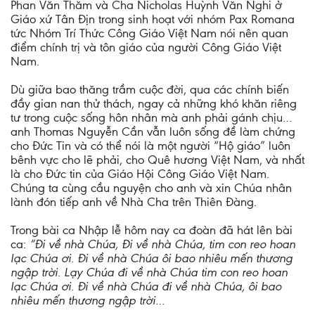
Phan Văn Thăm và Cha Nicholas Huỳnh Văn Nghi ở
Giáo xứ Tân Địn trong sinh hoạt với nhóm Pax Romana
tức Nhóm Trí Thức Công Giáo Việt Nam nói nên quan
điểm chính trị và tôn giáo của người Công Giáo Việt
Nam.
Dù giữa bao thăng trầm cuộc đời, qua các chính biến
đầy gian nan thử thách, ngay cả những khó khăn riêng
tư trong cuộc sống hôn nhân mà anh phải gánh chịu…
anh Thomas Nguyễn Cần vẫn luôn sống đề làm chứng
cho Đức Tin và có thể nói là một người “Hộ giáo” luôn
bênh vực cho lẽ phải, cho Quê hương Việt Nam, và nhất
là cho Đức tin của Giáo Hội Công Giáo Việt Nam.
Chúng ta cùng cầu nguyện cho anh và xin Chúa nhân
lành đón tiếp anh về Nhà Cha trên Thiên Đàng.
Trong bài ca Nhập lễ hôm nay ca đoàn đã hát lên bài
ca:
“Đi về nhà Chúa, Đi về nhà Chúa, tim con reo hoan
lạc Chúa ơi. Đi về nhà Chúa ôi bao nhiêu mến thương
ngập trời. Lạy Chúa đi về nhà Chúa tim con reo hoan
lạc Chúa ơi. Đi về nhà Chúa đi về nhà Chúa, ôi bao
nhiêu mến thương ngập trời…