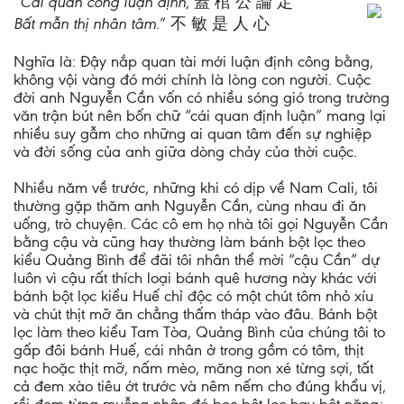
“Cái quan công luận định
, 蓋 棺 公 論 定
Bất mẫn thị nhân tâm.
” 不 敏 是 人 心
Nghĩa là: Đậy nắp quan tài mới luận định công bằng,
không vội vàng đó mới chính là lòng con người. Cuộc
đời anh Nguyễn Cần vốn có nhiều sóng gió trong trường
văn trận bút nên bốn chữ “cái quan định luận” mang lại
nhiều suy gẫm cho những ai quan tâm đến sự nghiệp
và đời sống của anh giữa dòng chảy của thời cuộc.
Nhiều năm về trước, những khi có dịp về Nam Cali, tôi
thường gặp thăm anh Nguyễn Cần, cùng nhau đi ăn
uống, trò chuyện. Các cô em họ nhà tôi gọi Nguyễn Cần
bằng cậu và cũng hay thường làm bánh bột lọc theo
kiểu Quảng Bình để đãi tôi nhân thể mời “cậu Cần” dự
luôn vì cậu rất thích loại bánh quê hương này khác với
bánh bột lọc kiểu Huế chỉ độc có một chút tôm nhỏ xíu
và chút thịt mỡ ăn chẳng thấm tháp vào đâu. Bánh bột
lọc làm theo kiểu Tam Tòa, Quảng Bình của chúng tôi to
gấp đôi bánh Huế, cái nhân ở trong gồm có tôm, thịt
nạc hoặc thịt mỡ, nấm mèo, măng non xé từng sợi, tất
cả đem xào tiêu ớt trước và nêm nếm cho đúng khẩu vị,