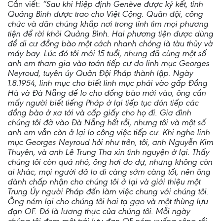
Cần viết:
“Sau khi Hiệp định Genève được ký kết, tỉnh
Quảng Bình được trao cho Việt Cộng. Quân đội, công
chức và dân chúng khắp nơi trong tỉnh tìm mọi phương
tiện để rời khỏi Quảng Bình. Hai phương tiện được dùng
để di cư đồng bào một cách nhanh chóng là tàu thủy và
máy bay. Lúc đó tôi mới 15 tuổi, nhưng đã cùng một số
anh em tham gia vào toán tiếp cư do linh mục Georges
Neyroud, tuyên úy Quân Đội Pháp thành lập. Ngày
1.8.1954, linh mục cho biết linh mục phải vào gấp Đồng
Hà và Đà Nẵng để lo cho đồng bào mới vào, ông cần
mấy người biết tiếng Pháp ở lại tiếp tục đón tiếp các
đồng bào ở xa tới và cấp giấy cho họ đi. Gia đình
chúng tôi đã vào Đà Nẵng hết rồi, nhưng tôi và một số
anh em vẫn còn ở lại lo công việc tiếp cư. Khi nghe linh
mục Georges Neyroud hỏi như trên, tôi, anh Nguyễn Kim
Thuyên, và anh Lê Trung Tha xin tình nguyện ở lại. Thấy
chúng tôi còn quá nhỏ, ông hơi do dự, nhưng không còn
ai khác, mọi người đã lo đi càng sớm càng tốt, nên ông
đành chấp nhận cho chúng tôi ở lại và giới thiệu một
Trung Úy người Pháp đến làm việc chung với chúng tôi.
Ông ném lại cho chúng tôi hai tạ gạo và một thùng lựu
đạn OF. Đó là lương thực của chúng tôi. Mỗi ngày