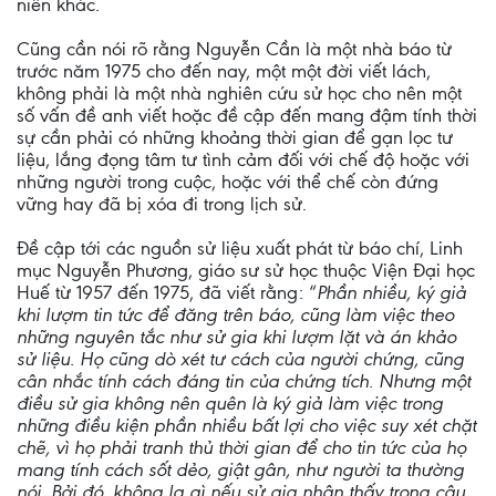
niên khác.
Cũng cần nói rõ rằng Nguyễn Cần là một nhà báo từ
trước năm 1975 cho đến nay, một một đời viết lách,
không phải là một nhà nghiên cứu sử học cho nên một
số vấn đề anh viết hoặc đề cập đến mang đậm tính thời
sự cần phải có những khoảng thời gian để gạn lọc tư
liệu, lắng đọng tâm tư tình cảm đối với chế độ hoặc với
những người trong cuộc, hoặc với thể chế còn đứng
vững hay đã bị xóa đi trong lịch sử.
Đề cập tới các nguồn sử liệu xuất phát từ báo chí, Linh
mục Nguyễn Phương, giáo sư sử học thuộc Viện Đại học
Huế từ 1957 đến 1975, đã viết rằng: “
Phần nhiều, ký giả
khi lượm tin tức để đăng trên báo, cũng làm việc theo
những nguyên tắc như sử gia khi lượm lặt và án khảo
sử liệu. Họ cũng dò xét tư cách của người chứng, cũng
cân nhắc tính cách đáng tin của chứng tích. Nhưng một
điều sử gia không nên quên là ký giả làm việc trong
những điều kiện phần nhiều bất lợi cho việc suy xét chặt
chẽ, vì họ phải tranh thủ thời gian để cho tin tức của họ
mang tính cách sốt dẻo, giật gân, như người ta thường
nói. Bởi đó, không lạ gì nếu sử gia nhận thấy trong câu