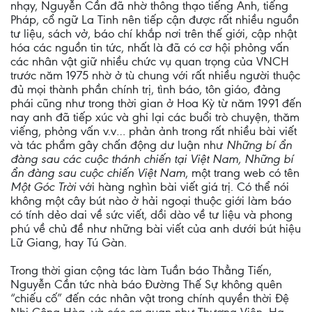
nhạy, Nguyễn Cần đã nhờ thông thạo tiếng Anh, tiếng
Pháp, cổ ngữ La Tinh nên tiếp cận được rất nhiều nguồn
tư liệu, sách vở, báo chí khắp nơi trên thế giới, cập nhật
hóa các nguồn tin tức, nhất là đã có cơ hội phỏng vấn
các nhân vật giữ nhiều chức vụ quan trọng của VNCH
trước năm 1975 nhờ ở tù chung với rất nhiều người thuộc
đủ mọi thành phần chính trị, tình báo, tôn giáo, đảng
phái cũng như trong thời gian ở Hoa Kỳ từ năm 1991 đến
nay anh đã tiếp xúc và ghi lại các buổi trò chuyện, thăm
viếng, phỏng vấn v.v… phản ảnh trong rất nhiều bài viết
và tác phẩm gây chấn động dư luận như
Những bí ẩn
đàng sau các cuộc thánh chiến tại Việt Nam, Những bí
ẩn đàng sau cuộc chiến Việt Nam
, một trang web có tên
Một Góc Trời
với hàng nghìn bài viết giá trị. Có thể nói
không một cây bút nào ở hải ngoại thuộc giới làm báo
có tính dẻo dai về sức viết, dồi dào về tư liệu và phong
phú về chủ đề như những bài viết của anh dưới bút hiệu
Lữ Giang, hay Tú Gàn.
Trong thời gian cộng tác làm Tuần báo Thẳng Tiến,
Nguyễn Cần tức nhà báo Đường Thế Sự không quên
“chiếu cố” đến các nhân vật trong chính quyền thời Đệ