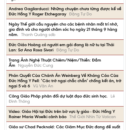
Andrea Gagliarducci: Những chuyện chưa từng được kể về
Đức Hồng Y Roger Etchegaray
Đặng Tự Do
Ngày Thế giới cầu nguyện cho các bệnh nhân mất trí nhớ,
gia đình và cho người chăm sóc họ ngày 21 tháng 9 hàng
năm.
Thanh Quảng sdb
Đức Giáo Hoàng có người em gái đang là nữ tu tại Thái
Lan: Sơ Ana Rosa Sivori
Đặng Tự Do
Trang Ảnh Nghệ Thuật Chiêm/Niệm/Thiền: Đầm
Ấm
Nguyễn Đức Cung
Phán Quyết Của Chánh Án Weinberg Về Kháng Cáo Của
Đức Hồng Y Pell: ‘Các trở ngại chắc chắn’ chống kết án, trở
ngại 5 và 6
Vũ Văn An
Công Giáo Pháp phản đối dự luật đạo đức sinh học.
Lê
Đình Thông
Video: Giáo Hội tại Đức trên bờ vực ly giáo - Đức Hồng Y
Rainer Maria Woelki cảnh báo
Thế Giới Nhìn Từ Vatican
Giáo sư Chad Pecknold: Các Giám Mục Đức đang đề xuất