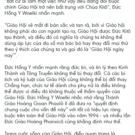
“Bất cứ ai làm một việc như vậy đều đang đòi buộc
chính Giáo Hội trở nên bất trung với Chúa Kitô”, Đức
Hồng Y Woelki nhấn mạnh.
“Giáo Hội sẽ mất đi bản sắc và tan rã, bởi vì Giáo hội
không phải do con người tạo ra, Giáo Hội được Đức Kitô
tạo thành, và điều đó có nghĩa là chúng ta không thể
dùng áp lực của đa số mà bác bỏ hay thay đổi mọi thứ
theo ý thích của chúng ta và gọi đó là ‘Giáo Hội ngày
nay’”.
Đức Hồng Y nhấn mạnh rằng đức tin, và tín lý theo Kinh
Thánh và Tông Truyền không thể bị thay đổi. Cả các bí
tích và kỷ luật của Giáo Hội cũng không thể bị đổi thay.
Chẳng hạn, chức tư tế dành cho phụ nữ là điều không
thể được vì điều đó không thuộc về thẩm quyền của
Giáo Hội. Đức Hồng Y Woelki nhắc nhớ rằng Thánh
Giáo Hoàng Gioan Phaolô II đã đưa ra “quyết định
chung cuộc cho vấn đề này” với tất cả hiệu lực ràng
buộc trên toàn thể Giáo Hội vào năm 1994 - và nhiều lần
Đức Giáo Hoàng Phanxicô cũng khẳng định như thế.
Trong cuộc sống của Giáo Hội, điều quan trọng là