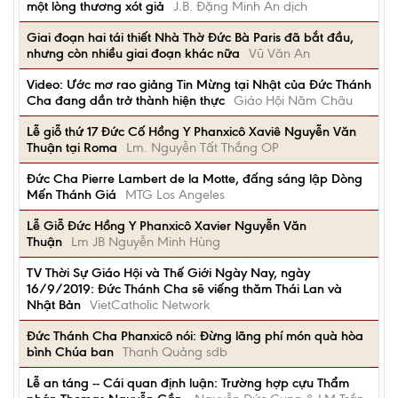
một lòng thương xót giả
J.B. Đặng Minh An dịch
Giai đoạn hai tái thiết Nhà Thờ Đức Bà Paris đã bắt đầu,
nhưng còn nhiều giai đoạn khác nữa
Vũ Văn An
Video: Ước mơ rao giảng Tin Mừng tại Nhật của Đức Thánh
Cha đang dần trở thành hiện thực
Giáo Hội Năm Châu
Lễ giỗ thứ 17 Đức Cố Hồng Y Phanxicô Xaviê Nguyễn Văn
Thuận tại Roma
Lm. Nguyễn Tất Thắng OP
Đức Cha Pierre Lambert de la Motte, đấng sáng lập Dòng
Mến Thánh Giá
MTG Los Angeles
Lễ Giỗ Đức Hồng Y Phanxicô Xavier Nguyễn Văn
Thuận
Lm JB Nguyễn Minh Hùng
TV Thời Sự Giáo Hội và Thế Giới Ngày Nay, ngày
16/9/2019: Đức Thánh Cha sẽ viếng thăm Thái Lan và
Nhật Bản
VietCatholic Network
Đức Thánh Cha Phanxicô nói: Đừng lãng phí món quà hòa
bình Chúa ban
Thanh Quảng sdb
Lễ an táng -- Cái quan định luận: Trường hợp cựu Thẩm