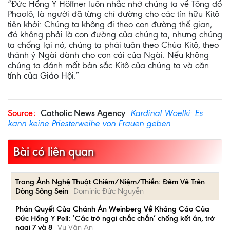
“Đức Hồng Y Höffner luôn nhắc nhở chúng ta về Tông đồ
Phaolô, là người đã từng chỉ đường cho các tín hữu Kitô
tiên khởi: Chúng ta không đi theo con đường thế gian,
đó không phải là con đường của chúng ta, nhưng chúng
ta chống lại nó, chúng ta phải tuân theo Chúa Kitô, theo
thánh ý Ngài dành cho con cái của Ngài. Nếu không
chúng ta đánh mất bản sắc Kitô của chúng ta và căn
tính của Giáo Hội.”
Source:
Catholic News Agency
Kardinal Woelki: Es
kann keine Priesterweihe von Frauen geben
Bài có liên quan
Trang Ảnh Nghệ Thuật Chiêm/Niệm/Thiền: Đêm Vê Trên
Dòng Sông Sein
Dominic Đức Nguyễn
Phán Quyết Của Chánh Án Weinberg Về Kháng Cáo Của
Đức Hồng Y Pell: ‘Các trở ngại chắc chắn’ chống kết án, trở
ngại 7 và 8
Vũ Văn An