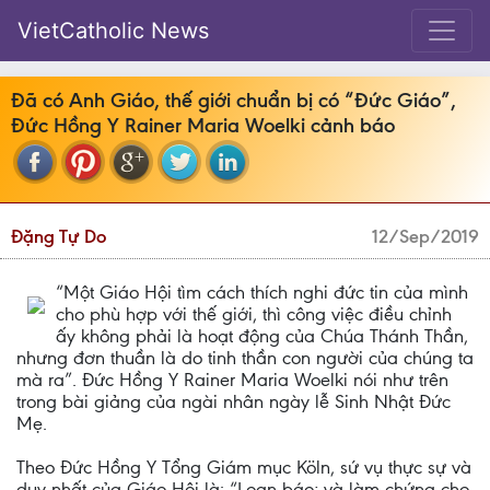
VietCatholic News
Đã có Anh Giáo, thế giới chuẩn bị có “Đức Giáo”,
Đức Hồng Y Rainer Maria Woelki cảnh báo
Đặng Tự Do
12/Sep/2019
“Một Giáo Hội tìm cách thích nghi đức tin của mình
cho phù hợp với thế giới, thì công việc điều chỉnh
ấy không phải là hoạt động của Chúa Thánh Thần,
nhưng đơn thuần là do tinh thần con người của chúng ta
mà ra”. Đức Hồng Y Rainer Maria Woelki nói như trên
trong bài giảng của ngài nhân ngày lễ Sinh Nhật Đức
Mẹ.
Theo Đức Hồng Y Tổng Giám mục Köln, sứ vụ thực sự và
duy nhất của Giáo Hội là: “Loan báo; và làm chứng cho