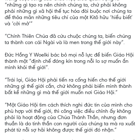
“những gì tạo ra nên chính chúng ta, chứ phải không
phải những gì xã hội thế tục hóa đòi buộc nơi chúng ta
để thỏa mãn những tiêu chí của một Kitô hữu ‘hiểu biết’
và ‘cởi mở’”
“Chính Thiên Chúa đã cứu chuộc chúng ta, biến chúng
ta thành con cái Ngài và là men trong thế giới này”.
Đức Hồng Y Woelki bác bỏ mọi nỗ lực để biến Giáo Hội
thành một “định chế đóng kín trong nỗi lo sợ muốn ẩn
mình khỏi thế giới”.
“Trái lại, Giáo Hội phải tiến ra cống hiến cho thế giới
những gì thế giới cần, chứ không phải biến mình thành
bất kể những gì mà thế giới muốn nơi Giáo Hội.”
“Một Giáo Hội tìm cách thích nghi đức tin của mình cho
phù hợp với thế giới, thì công việc điều chỉnh ấy không
phải là hoạt động của Chúa Thánh Thần, nhưng đơn
thuần là do tinh thần con người của chúng ta mà ra xuất
phát từ nỗi sợ hãi không được thế giới đó nhận.”