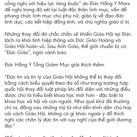
công nghị với hiệu lực ràng buộc” do Đức Hồng Y Marx
đề nghị trong đó xét lại luật độc thân linh mục, vấn đề
phong chức linh mục cho phụ nữ, giáo lý về đạo đức
tình dục, các kết hiệp đồng tính, và chủ nghĩa giáo sĩ trị.
Những thay đổi đó chắc chắn sẽ khiến Giáo Hội tại Đức
tách ra khỏi tình hiệp thông với Đức Giáo Hoàng và
Giáo Hội hoàn vũ. Sau Anh Giáo, thế giới chuẩn bị có
“Đức Giáo”, ngài cảnh báo.
Đức Hồng Y Tổng Giám Mục giải thích thêm:
“Đức tin và tín lý của Giáo Hội không thể bị thay đổi
bằng cách biểu quyết theo đa số như trong trường hợp
quốc hội thay đổi luật pháp khi đối diện với những điều
được cho là hiểu biết khoa học mới hơn - đặc biệt là
khoa học xã hội và con người. Như quá khứ đã thường
chỉ ra, đằng sau những mỹ từ như tiến trình dân chủ hay
cải cách Giáo Hội, không có gì khác ngoài ý đồ thích
nghi các chân lý đức tin với suy nghĩ của thế giới đương
đại.”