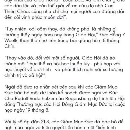
các dân tộc và toàn thế giới về ơn cứu độ nhờ Con
Thiên Chúa; cũng như chỉ cho mọi người con đường dẫn
đến cõi vinh phúc muôn đời”.
“Tuy nhiên, oái oăm thay, đó không phải là những gì
thường thấy ngày hôm nay trong Giáo Hội,” Đức Hồng Y
Woelki than thở như trên trong bài giảng hôm 8 tháng
Chín.
“Thay vào đó, đối với một số người, Giáo Hội đã trở
thành một ‘thực thể xã hội học thuần túy - phù hợp với
học thuyết về giới tính - và phải thích nghi với xu hướng
chính trị và xã hội’”.
Ngài đã đưa ra nhận xét trên sau khi các Giám Mục
Đức bác bỏ một dự thảo kế hoạch được ngài và Đức
Cha Rudolf Voderholzer của Regensburg đệ trình lên Hội
đồng Thường trực của Hội Đồng Giám Mục Đức tại cuộc
họp ngày 19 tháng 8.
Với tỷ số áp đảo 21-3, các Giám Mục Đức đã bác bỏ đề
nghị của ngài và kiên quyết tiến hành một “tiến trình